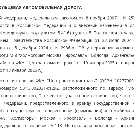
ОЛЬЦЕВАЯ АВТОМОБИЛЬНАЯ ДОРОГА
й Федерации, Федеральным законом от 8 ноября 2007 г. N 25
ости в Российской Федерации и о внесении изменений в о
уководствуясь подпунктом 5.4(16) пункта 5 Положения о Фед
ием Правительства Российской Федерации от 23 июля 2004 г
ва от 5 декабря 2024 г. N 2986-р "Об утверждении докумен
ги М-8 "Холмогоры" Москва - Ярославль - Вологда - Архангельс
айства ФКУ "Центравтомагистраль" от 10 января 2025 г., напр
от 13 января 2025 г.):
лет в интересах ФКУ "Центравтомагистраль" (ОГРН 10277000
омером 50:13:0020314:1292, расположенного по адресу: "Мо
тное лесничество, Тютчевское участковое лесничество, часть 
й Федерации, предоставленного в аренду Государственной 
ройства существующего пересечения (примыкания) автомобильно
М-8 "Холмогоры" Москва - Ярославль - Вологда - Архан
дерального значения А-113 Центральная кольцевая автом