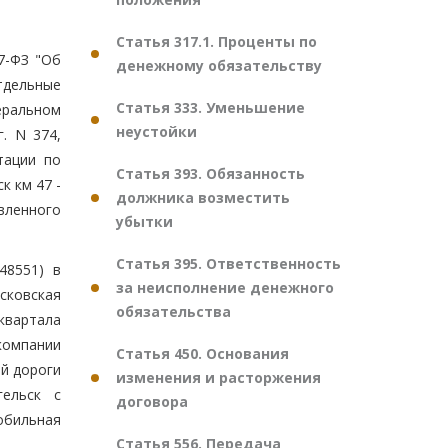
Статья 317.1. Проценты по
7-ФЗ "Об
денежному обязательству
тдельные
Статья 333. Уменьшение
еральном
неустойки
. N 374,
тации по
Статья 393. Обязанность
к км 47 -
должника возместить
авленного
убытки
Статья 395. Ответственность
48551) в
за неисполнение денежного
сковская
обязательства
квартала
компании
Статья 450. Основания
й дороги
изменения и расторжения
гельск с
договора
обильная
Статья 556. Передача