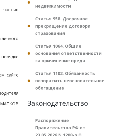
недвижимости
й частью
Статья 958. Досрочное
прекращение договора
страхования
бличного
Статья 1064. Общие
основания ответственности
 порядке
за причинение вреда
Статья 1102. Обязанность
ом сайте
возвратить неосновательное
обогащение
водителя
Законодательство
ШМАТКОВ
Распоряжение
Правительства РФ от
23.05.2026 N 1208-р О