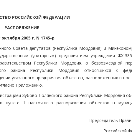
СТВО РОССИЙСКОЙ ФЕДЕРАЦИИ
РАСПОРЯЖЕНИЕ
 октября 2005 г. N 1745-р
нного Совета депутатов (Республика Мордовия) и Минэконом
сударственным (унитарным) предприятием учреждения ЖХ-38
авительством Республики Мордовия, о безвозмездной пе
ского района Республики Мордовия относящихся к феде
дении указанного предприятия объектов, расположенных в пос.
огласно Приложению.
нистрацией Зубово-Полянского района Республики Мордовия об
 в пункте 1 настоящего распоряжения объектов в муниц
Председатель Прави
Российской Ф