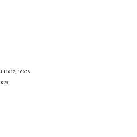
N 11012, 10026
1023