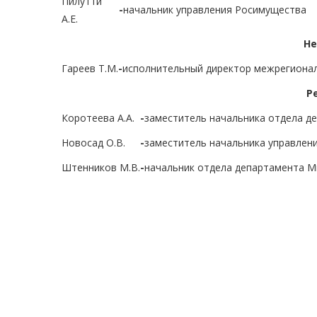
Пилутти
-
начальник управления Росимущества
А.Е.
Не
Гареев Т.М.
-
исполнительный директор межрегионал
Р
Коротеева А.А.
-
заместитель начальника отдела д
Новосад О.В.
-
заместитель начальника управлен
Штенников М.В.
-
начальник отдела департамента М