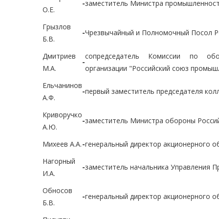
-
заместитель Министра промышленност
О.Е.
Грызлов
-
Чрезвычайный и Полномочный Посол Ро
Б.В.
Дмитриев
сопредседатель Комиссии по обо
-
М.А.
организации "Российский союз промыш
Ельчанинов
-
первый заместитель председателя кол
А.Ф.
Криворучко
-
заместитель Министра обороны Росси
А.Ю.
Михеев А.А.
-
генеральный директор акционерного о
Нагорный
-
заместитель начальника Управления П
И.А.
Обносов
-
генеральный директор акционерного о
Б.В.