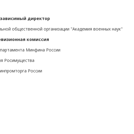
зависимый директор
ьной общественной организации "Академия военных наук"
евизионная комиссия
епартамента Минфина России
ия Росимущества
инпромторга России