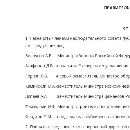
ПРАВИТЕЛЬ
от 
1. Назначить членами наблюдательного совета пу
лет следующих лиц:
Белоусов А.Р.
-
Министр обороны Российской Федер
Агафонов Д.В.
-
начальник Экспертного управления 
Горнин Л.В.
-
первый заместитель Министра обо
Каминский М.А.
-
заместитель Министра экономическ
Липаев А.А.
-
заместитель Министра финансов Р
Файзуллин И.Э.
-
Министр строительства и жилищно-
Фрадков П.М.
-
председатель публичного акционер
2. Принять к сведению, что генеральный директор