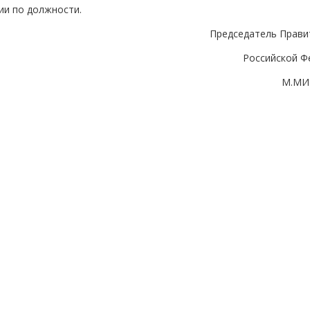
ии по должности.
Председатель Прави
Российской Ф
М.МИ