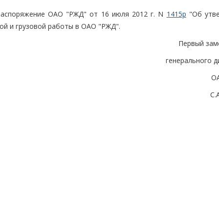
. распоряжение ОАО "РЖД" от 16 июля 2012 г. N
1415р
"Об утв
ой и грузовой работы в ОАО "РЖД".
Первый зам
генерального д
О
С.