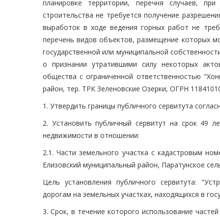
планировке территории, перечня случаев, при
строительства не требуется получение разрешения
выработок в ходе ведения горных работ не треб
перечень видов объектов, размещение которых мо
государственной или муниципальной собственности
о признании утратившими силу некоторых акто
общества с ограниченной ответственностью "Хонк
район, тер. ТРК Зеленовские Озерки, ОГРН 11841010
1. Утвердить границы публичного сервитута согласн
2. Установить публичный сервитут на срок 49 л
недвижимости в отношении:
2.1. Части земельного участка с кадастровым номе
Елизовский муниципальный район, Паратунское сель
Цель установления публичного сервитута: "Ус
дорогам на земельных участках, находящихся в гос
3. Срок, в течение которого использование частей