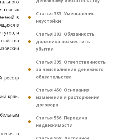
денежному обязательству
тального
я горных
Статья 333. Уменьшение
енений в
неустойки
ящихся в
итутов, и
Статья 393. Обязанность
атайства
должника возместить
изовский
убытки
Статья 395. Ответственность
за неисполнение денежного
обязательства
й реестр
Статья 450. Основания
кий край,
изменения и расторжения
договора
обильным
Статья 556. Передача
недвижимости
яжения, в
Статья 958. Досрочное