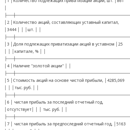
│1 │Количество подлежащих приватизации акций, шт. │861
│
├──┼───────────────────────────────────────
│2 │Количество акций, составляющих уставный капитал,
│3444 │ │ │шт. │ │
├──┼───────────────────────────────────────
│3 │Доля подлежащих приватизации акций в уставном │25
│ │ │капитале, % │ │
├──┼───────────────────────────────────────
│4 │Наличие "золотой акции" │ │
├──┼───────────────────────────────────────
│5 │Стоимость акций на основе чистой прибыли, │4285,069
│ │ │тыс. руб. │ │
├──┼───────────────────────────────────────
│6 │ чистая прибыль за последний отчетный год,
│отсутствует│ │ │ тыс. руб. │ │
├──┼───────────────────────────────────────
│7 │ чистая прибыль за предпоследний отчетный год, │5163