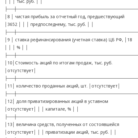
│ │ │ тыс. руб. │ │
├──┼───────────────────────────────────────
│8 │ чистая прибыль за отчетный год, предшествующий
│3652 │ │ │ предпоследнему, тыс. руб. │ │
├──┼───────────────────────────────────────
│9 │ ставка рефинансирования (учетная ставка) ЦБ РФ, │18
│ │ │ % │ │
├──┼───────────────────────────────────────
│10│Стоимость акций по итогам продаж, тыс. руб.
│отсутствует│
├──┼───────────────────────────────────────
│11│ количество проданных акций, шт. │отсутствует│
├──┼───────────────────────────────────────
│12│ доля приватизированных акций в уставном
│отсутствует│ │ │ капитале, % │ │
├──┼───────────────────────────────────────
│13│ величина средств, полученных от состоявшейся
│отсутствует│ │ │ приватизации акций, тыс. руб. │ │