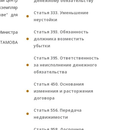
ый центр
денежному обязательству
экземпляр
Статья 333. Уменьшение
кве" для
неустойки
Статья 393. Обязанность
Министра
должника возместить
УСТАМОВА
убытки
Статья 395. Ответственность
за неисполнение денежного
обязательства
Статья 450. Основания
изменения и расторжения
договора
Статья 556. Передача
недвижимости
Статья 958. Досрочное