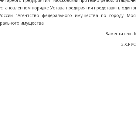
унитарного предприятия "Московский протезно-реабилитационн
 установленном порядке Устава предприятия представить один 
оссии "Агентство федерального имущества по городу Мос
ерального имущества.
Заместитель 
З.Х.Р