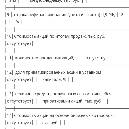
│1943 │ │ │ предпоследнему, тыс. руб. │ │
├──┼───────────────────────────────────────
│9 │ ставка рефинансирования (учетная ставка) ЦБ РФ, │18
│ │ │ % │ │
├──┼───────────────────────────────────────
│10│Стоимость акций по итогам продаж, тыс. руб.
│отсутствует│
├──┼───────────────────────────────────────
│11│ количество проданных акций, шт. │отсутствует│
├──┼───────────────────────────────────────
│12│ доля приватизированных акций в уставном
│отсутствует│ │ │ капитале, % │ │
├──┼───────────────────────────────────────
│13│ величина средств, полученных от состоявшейся
│отсутствует│ │ │ приватизации акций, тыс. руб. │ │
├──┼───────────────────────────────────────
│14│Стоимость акций на основе биржевых котировок,
│отсутствует│ │ │тыс. руб. │ │