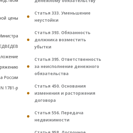
редством
денежному обязательству
Статья 333. Уменьшение
ной цены
неустойки
Статья 393. Обязанность
Министра
должника возместить
ЕДВЕДЕВ
убытки
иложение
Статья 395. Ответственность
за неисполнение денежного
оряжению
обязательства
а России
Статья 450. Основания
 N 1781-р
изменения и расторжения
договора
Статья 556. Передача
недвижимости
Статья 958. Досрочное