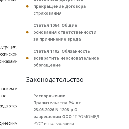
прекращение договора
страхования
Статья 1064. Общие
основания ответственности
за причинение вреда
дерации,
Статья 1102. Обязанность
ссийской
возвратить неосновательное
риказами
обогащение
Законодательство
ванием и
Распоряжение
анс.
Правительства РФ от
рждаются
23.05.2026 N 1208-р О
разрешении ООО
"ПРОМОМЕД
дическим
РУС" использования