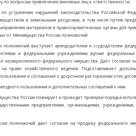
ру по вопросам привлечения виновных лиц к ответственности;
 по устранению нарушений законодательства Российской Фед
муществом и земельными ресурсами, в том числе путем пред
 направления материалов в правоохранительные органы для при
ных от Минимущества России полномочий.
ии полномочий выступает арендодателем и ссудодателем феде
риятиями и федеральными учреждениями (кроме федеральных
же незакрепленного федерального имущества. Дает согласие на
 на праве хозяйственного ведения. Подготавливает дополн
пользования и соглашения о досрочном расторжении этих догов
озмездного пользования и дополнительных соглашений к ним.
мущества России планирует и проводит проверки порядка испол
дарственными предприятиями, организациями, учреждениями,
ссии полномочий дает согласие на продажу федерального им