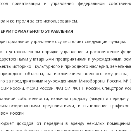
ссов приватизации и управления федеральной собствен
ва и контроля за его использованием.
 ТЕРРИТОРИАЛЬНОГО УПРАВЛЕНИЯ
ерриториальное управление осуществляет следующие функции:
ии в установленном порядке управление и распоряжение фед
дарственными унитарными предприятиями и учреждениями, зе
екты историко - культурного и природного наследия, земельны
 природные объекты, за исключением военного имущества,
го за предприятиями и учреждениями Минобороны России, МЧС
 СВР России, ФСЖВ России, ФАПСИ, ФСНП России, Спецстроя Рос
ральной собственности, включая продажу (выкуп) и передачу 
риватизированными предприятиями, и выполнение графиков
вом России.
 бюджет доходов от передачи в аренду нежилых помещений 
от продажи федерального недвижимого имущества, а также 