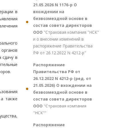
21.05.2026 N 1176-р О
вхождении на
ерации в
безвозмездной основе в
ъявления
состав совета директоров
влечения
ООО
"Страховая компания "НСК"
и о внесении изменений в
рального
распоряжение Правительства
 органов
РФ от 26.12.2022 N 4212-р"
 сдачу в
ительные
Распоряжение
Правительства РФ от
оров.
26.12.2022 N 4212-р (ред. от
21.05.2026) О вхождении на
ьзования
безвозмездной основе в
 а также
состав совета директоров
ООО
"Страховая компания
"НСК""
ущества,
Распоряжение