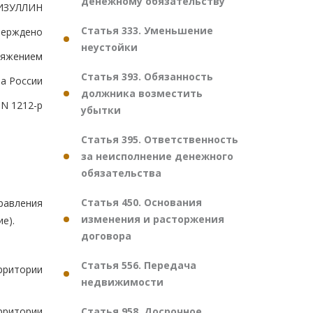
денежному обязательству
ЗИЗУЛЛИН
Статья 333. Уменьшение
верждено
неустойки
ряжением
Статья 393. Обязанность
а России
должника возместить
 N 1212-р
убытки
Статья 395. Ответственность
за неисполнение денежного
обязательства
Статья 450. Основания
равления
изменения и расторжения
е).
договора
Статья 556. Передача
рритории
недвижимости
Статья 958. Досрочное
рритории