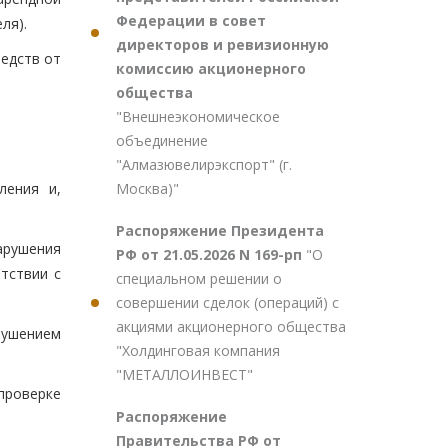
Федерации в совет
ля).
директоров и ревизионную
едств от
комиссию акционерного
общества
"Внешнеэкономическое
объединение
"Алмазювелирэкспорт" (г.
Москва)"
ления и,
Распоряжение Президента
арушения
РФ от 21.05.2026 N 169-рп
"О
тствии с
специальном решении о
совершении сделок (операций) с
акциями акционерного общества
рушением
"Холдинговая компания
"МЕТАЛЛОИНВЕСТ"
проверке
Распоряжение
Правительства РФ от