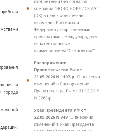
изобретений без согласия
компании "НОВО НОРДИСК А/С"
 прибыли
(DK) в целях обеспечения
населения Российской
омствами
Федерации лекарственными
препаратами с международным
непатентованным
наименованием "Семаглутид""
Распоряжение
ирования
Правительства РФ от
23.05.2026 N 1197-р
"О внесении
изменений в Распоряжение
яжения и
Правительства РФ от 31.12.2019
и города
N 3260-р"
емельной
Указ Президента РФ от
22.05.2026 N 349
"О внесении
изменений в Указ Президента
дерации,