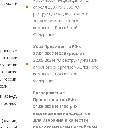
Российской Федерации от 27
ностью и
апреля 2007 г. N 556 "О
реструктуризации атомного
энергопромышленного
комплекса Российской
Федерации"
Указ Президента РФ от
еральным
27.04.2007 N 556 (ред. от
мельными
22.05.2026)
"О реструктуризации
е участки
атомного энергопромышленного
 а также
комплекса Российской
 России,
Федерации"
сии.
Распоряжение
в аренду
Правительства РФ от
 продаж,
21.05.2026 N 1180-р О
выдвижении кандидатов
для избрания в качестве
(зданий,
представителей Российской
арендной