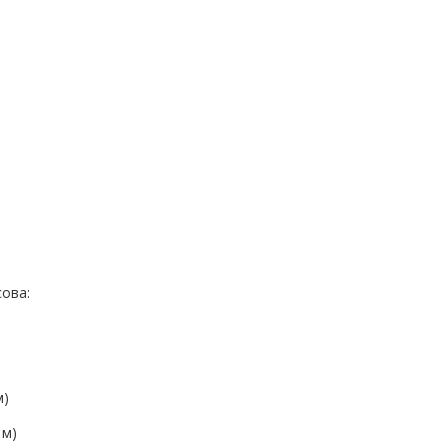
ова:
м)
 м)