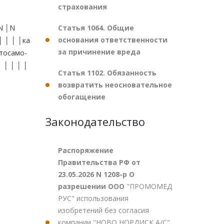
страхования
Статья 1064. Общие
N │N
основания ответственности
│ │ │ │ка
за причинение вреда
осамо-
 │ │ │ │
Статья 1102. Обязанность
возвратить неосновательное
обогащение
Законодательство
Распоряжение
Правительства РФ от
23.05.2026 N 1208-р О
разрешении ООО
"ПРОМОМЕД
РУС" использования
изобретений без согласия
компании "НОВО НОРДИСК А/С"