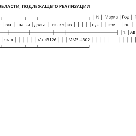
ОБЛАСТИ, ПОДЛЕЖАЩЕГО РЕАЛИЗАЦИИ
──────┬───┬────────────────┐ │ N │ Марка │Год │ 
ы- │ шасси │двига-│тыс. км│из-│ │ │ │ │пус-│ │теля │ │но-│ 
────┼──────┼───────┼───┼────────────────┤ │1. │Авт
свал │ │ │ │ │ │в/ч 45126 │ │ │ММЗ-4502 │ │ │ │ │ │ │ │ │ │ │ │
┴───────┴───┴────────────────┘