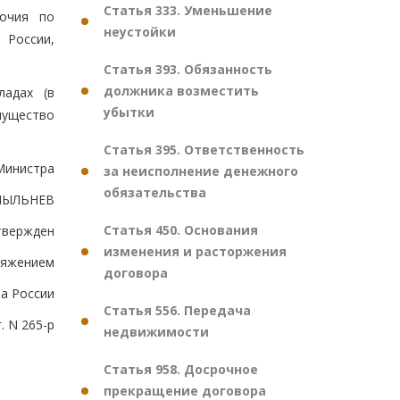
Статья 333. Уменьшение
мочия по
неустойки
 России,
Статья 393. Обязанность
должника возместить
ладах (в
убытки
мущество
Статья 395. Ответственность
Министра
за неисполнение денежного
обязательства
.ПЫЛЬНЕВ
Статья 450. Основания
твержден
изменения и расторжения
ряжением
договора
а России
Статья 556. Передача
. N 265-р
недвижимости
Статья 958. Досрочное
прекращение договора