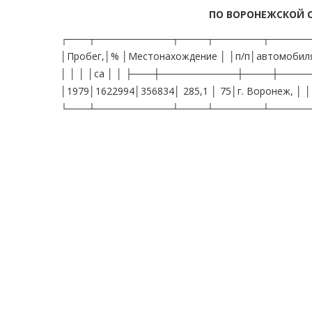
ПО ВОРОНЕЖСКОЙ 
┌───┬───────────┬────┬───────┬──────┬─
│Пробег,│% │Местонахождение │ │п/п│автомобиля │в
│ │ │ │са │ │ ├───┼───────────┼────┼───
│1979│1622994│356834│ 285,1 │ 75│г. Воронеж, │ │ │
└───┴───────────┴────┴───────┴──────