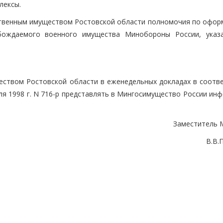
лексы.
ственным имуществом Ростовской области полномочия по офор
бождаемого военного имущества Минобороны России, указ
еством Ростовской области в еженедельных докладах в соотве
я 1998 г. N 716-р представлять в Мингосимущество России ин
Заместитель 
В.В