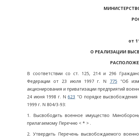
МИНИСТЕРСТВ
РО
от 1
О РЕАЛИЗАЦИИ ВЫС
РАСПОЛОЖЕ
В соответствии со ст. 125, 214 и 296 Граждан
Федерации от 23 июля 1997 г. N
775
"Об изме
акционирования и приватизации предприятий воен
24 июня 1998 г. N
623
"О порядке высвобождения 
1999 г. N 804/3-93:
1. Высвободить военное имущество Минобороны
прилагаемому Перечню < * > .
2. Утвердить Перечень высвобождаемого военно