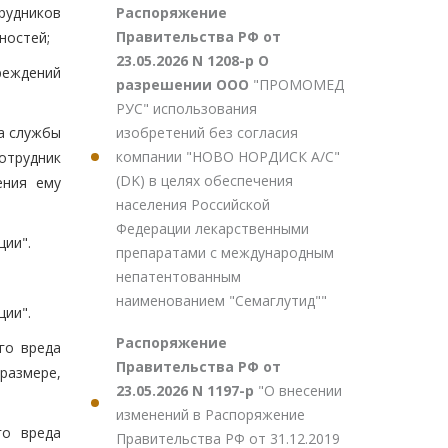
Распоряжение
рудников
Правительства РФ от
ностей;
23.05.2026 N 1208-р О
реждений
разрешении ООО
"ПРОМОМЕД
РУС" использования
изобретений без согласия
а службы
компании "НОВО НОРДИСК А/С"
Сотрудник
(DK) в целях обеспечения
ения ему
населения Российской
Федерации лекарственными
ии".
препаратами с международным
непатентованным
наименованием "Семаглутид""
ии".
Распоряжение
го вреда
Правительства РФ от
размере,
23.05.2026 N 1197-р
"О внесении
изменений в Распоряжение
го вреда
Правительства РФ от 31.12.2019