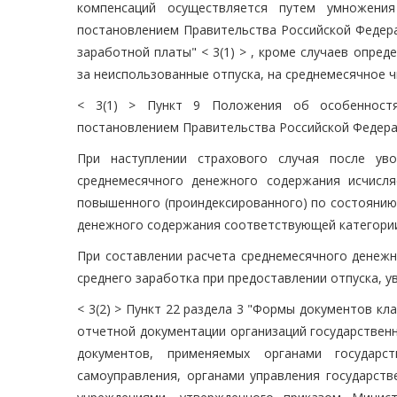
компенсаций осуществляется путем умножения
постановлением Правительства Российской Федера
заработной платы" < 3(1) > , кроме случаев опре
за неиспользованные отпуска, на среднемесячное ч
< 3(1) > Пункт 9 Положения об особенностя
постановлением Правительства Российской Федерац
При наступлении страхового случая после ув
среднемесячного денежного содержания исчисл
повышенного (проиндексированного) по состоянию 
денежного содержания соответствующей категории
При составлении расчета среднемесячного денежн
среднего заработка при предоставлении отпуска, увол
< 3(2) > Пункт 22 раздела 3 "Формы документов кл
отчетной документации организаций государствен
документов, применяемых органами государст
самоуправления, органами управления государст