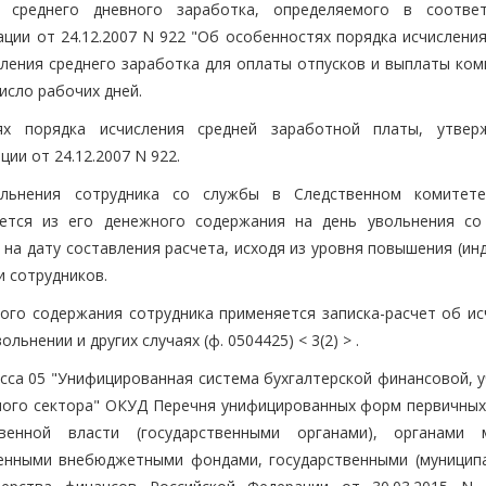
 среднего дневного заработка, определяемого в соотве
ции от 24.12.2007 N 922 "Об особенностях порядка исчисления
деления среднего заработка для оплаты отпусков и выплаты ко
исло рабочих дней.
х порядка исчисления средней заработной платы, утвер
ии от 24.12.2007 N 922.
ольнения сотрудника со службы в Следственном комитет
яется из его денежного содержания на день увольнения со
на дату составления расчета, исходя из уровня повышения (ин
 сотрудников.
ого содержания сотрудника применяется записка-расчет об ис
ьнении и других случаях (ф. 0504425) < 3(2) > .
асса 05 "Унифицированная система бухгалтерской финансовой, 
ного сектора" ОКУД Перечня унифицированных форм первичных
венной власти (государственными органами), органами 
венными внебюджетными фондами, государственными (муницип