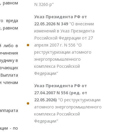
, равном
N 3260-р"
Указ Президента РФ от
го вреда
22.05.2026 N 349
"О внесении
, равном
изменений в Указ Президента
Российской Федерации от 27
апреля 2007 г. N 556 "О
й либо в
реструктуризации атомного
ичинения
энергопромышленного
руднику в
комплекса Российской
лючающих
Федерации"
 Выплата
и членам
Указ Президента РФ от
27.04.2007 N 556 (ред. от
22.05.2026)
"О реструктуризации
атомного энергопромышленного
ппарата
комплекса Российской
Федерации"
ции - по