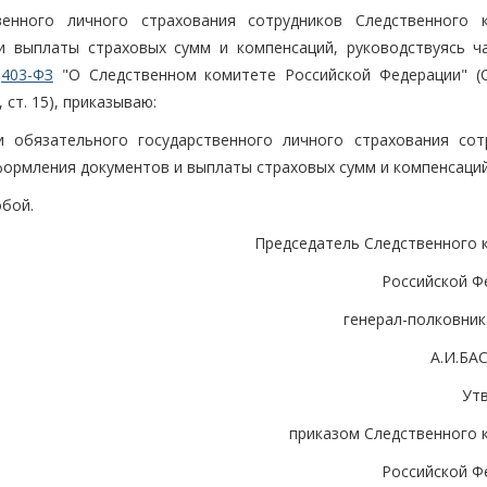
венного личного страхования сотрудников Следственного 
и выплаты страховых сумм и компенсаций, руководствуясь ч
N
403-ФЗ
"О Следственном комитете Российской Федерации" (
ст. 15), приказываю:
и обязательного государственного личного страхования сот
формления документов и выплаты страховых сумм и компенсаций
обой.
Председатель Следственного 
Российской Ф
генерал-полковник
А.И.Б
Ут
приказом Следственного 
Российской Ф