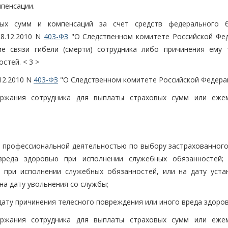
пенсации.
вых сумм и компенсаций за счет средств федерального 
28.12.2010 N
403-ФЗ
"О Следственном комитете Российской Фед
ие связи гибели (смерти) сотрудника либо причинения ему 
стей. < 3 >
.12.2010 N
403-ФЗ
"О Следственном комитете Российской Федерац
ержания сотрудника для выплаты страховых сумм или еже
 профессиональной деятельностью по выбору застрахованного:
вреда здоровью при исполнении служебных обязанностей;
о при исполнении служебных обязанностей, или на дату уста
а дату увольнения со службы;
дату причинения телесного повреждения или иного вреда здоро
ержания сотрудника для выплаты страховых сумм или еже