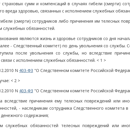
страховых сумм и компенсаций в случаях гибели (смерти) сот
го вреда здоровью, связанных с исполнением служебных обязан
гибели (смерти) сотрудников либо причинения им телесных пов
ем служебных обязанностей.
ахования являются жизнь и здоровье сотрудников со дня начал
алее - Следственный комитет) по день увольнения со службы. 
ступила после увольнения со службы, но вследствие причин
связи с исполнением служебных обязанностей. < 1 >
.12.2010 N
403-ФЗ
"О Следственном комитете Российской Федерац
чае: < 2 >
.12.2010 N
403-ФЗ
"О Следственном комитете Российской Федерац
ила вследствие причинения ему телесных повреждений или ино
нностей, - наследникам сотрудника Следственного комитета в 
 денежного содержания;
ием служебных обязанностей телесных повреждений или ино