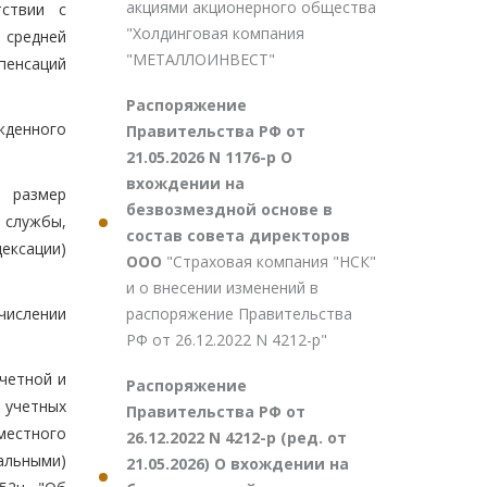
акциями акционерного общества
тствии с
"Холдинговая компания
 средней
"МЕТАЛЛОИНВЕСТ"
мпенсаций
Распоряжение
жденного
Правительства РФ от
21.05.2026 N 1176-р О
вхождении на
е размер
безвозмездной основе в
 службы,
состав совета директоров
дексации)
ООО
"Страховая компания "НСК"
и о внесении изменений в
распоряжение Правительства
числении
РФ от 26.12.2022 N 4212-р"
учетной и
Распоряжение
 учетных
Правительства РФ от
местного
26.12.2022 N 4212-р (ред. от
альными)
21.05.2026) О вхождении на