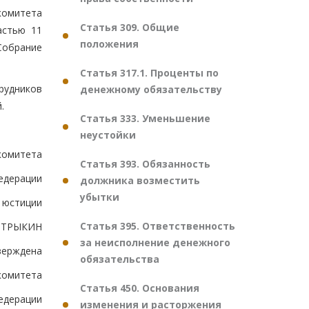
комитета
Статья 309. Общие
астью 11
положения
Собрание
Статья 317.1. Проценты по
рудников
денежному обязательству
.
Статья 333. Уменьшение
неустойки
комитета
Статья 393. Обязанность
едерации
должника возместить
убытки
 юстиции
Статья 395. Ответственность
АСТРЫКИН
за неисполнение денежного
верждена
обязательства
комитета
Статья 450. Основания
едерации
изменения и расторжения