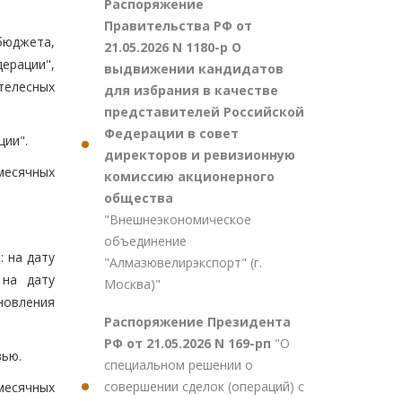
Распоряжение
Правительства РФ от
бюджета,
21.05.2026 N 1180-р О
ерации",
выдвижении кандидатов
телесных
для избрания в качестве
представителей Российской
Федерации в совет
ии".
директоров и ревизионную
месячных
комиссию акционерного
общества
"Внешнеэкономическое
объединение
 на дату
"Алмазювелирэкспорт" (г.
 на дату
Москва)"
новления
Распоряжение Президента
РФ от 21.05.2026 N 169-рп
"О
вью.
специальном решении о
совершении сделок (операций) с
месячных