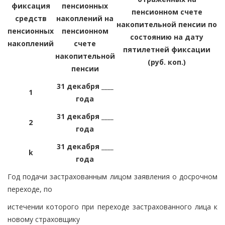
фиксация
пенсионных
пенсионном счете
средств
накоплений на
накопительной пенсии по
пенсионных
пенсионном
состоянию на дату
накоплений
счете
пятилетней фиксации
накопительной
(руб. коп.)
пенсии
31 декабря ____
1
года
31 декабря ____
2
года
31 декабря ____
k
года
Год подачи застрахованным лицом заявления о досрочном
переходе, по
истечении которого при переходе застрахованного лица к
новому страховщику