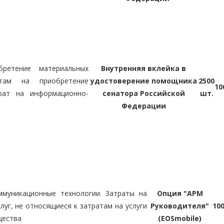
ретение материальных
Внутренняя вклейка в
там на приобретение
удостоверение помощника
2500
10
рат на информационно-
сенатора Российской
шт.
Федерации
муникационные технологии. Затраты на
Опция "АРМ
луг, не относящиеся к затратам на услуги
Руководителя"
10
щества
(EOSmobile)