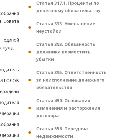
Статья 317.1. Проценты по
денежному обязательству
Собрания
и Совета
Статья 333. Уменьшение
неустойки
в единой
Статья 393. Обязанность
х нужд.
должника возместить
убытки
водитель
Статья 395. Ответственность
за неисполнение денежного
.И.ГОЛОВ
обязательства
верждены
Статья 450. Основания
водителя
изменения и расторжения
едерации
договора
Собрания
Статья 556. Передача
едерации
недвижимости