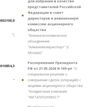
для избрания в качестве
представителей Российской
Федерации в совет
директоров и ревизионную
000
2100,0
комиссию акционерного
общества
";
"Внешнеэкономическое
объединение
"Алмазювелирэкспорт" (г.
Москва)"
Распоряжение Президента
00
10854,3
РФ от 21.05.2026 N 169-рп
"О
специальном решении о
совершении сделок (операций) с
"
акциями акционерного общества
"Холдинговая компания
"МЕТАЛЛОИНВЕСТ"