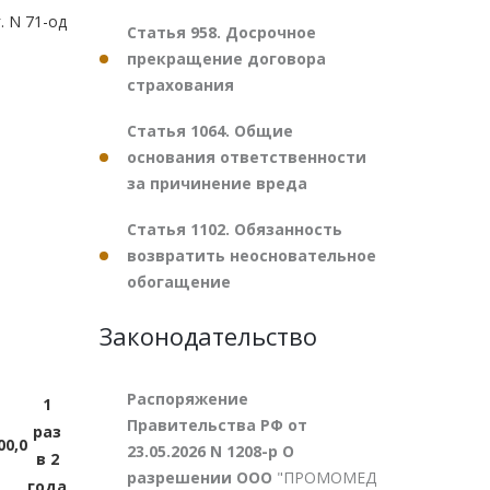
. N 71-од
Статья 958. Досрочное
прекращение договора
страхования
Статья 1064. Общие
основания ответственности
за причинение вреда
Статья 1102. Обязанность
возвратить неосновательное
обогащение
Законодательство
Распоряжение
1
Правительства РФ от
раз
00,0
23.05.2026 N 1208-р О
в 2
разрешении ООО
"ПРОМОМЕД
года