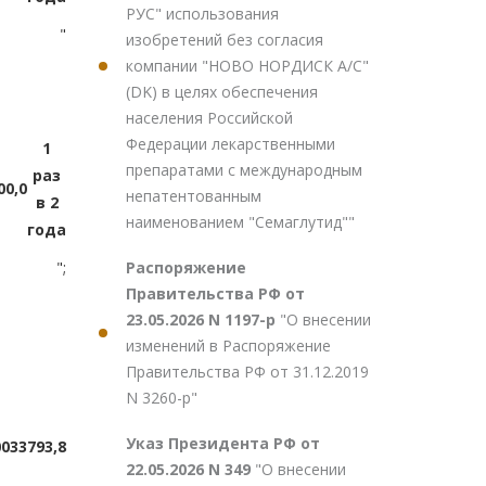
РУС" использования
"
изобретений без согласия
компании "НОВО НОРДИСК А/С"
(DK) в целях обеспечения
населения Российской
Федерации лекарственными
1
препаратами с международным
раз
00,0
непатентованным
в 2
наименованием "Семаглутид""
года
Распоряжение
";
Правительства РФ от
23.05.2026 N 1197-р
"О внесении
изменений в Распоряжение
Правительства РФ от 31.12.2019
N 3260-р"
Указ Президента РФ от
00
33793,8
22.05.2026 N 349
"О внесении