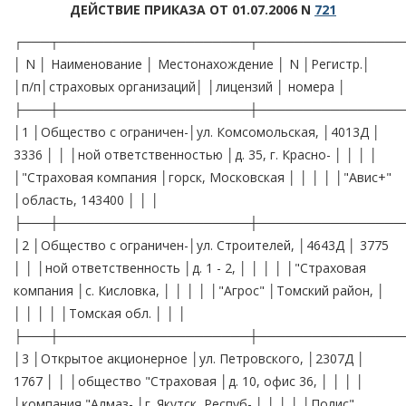
ДЕЙСТВИЕ ПРИКАЗА ОТ 01.07.2006 N
721
┌───┬─────────────────────┬────────────────
│ N │ Наименование │ Местонахождение │ N │Регистр.│
│п/п│страховых организаций│ │лицензий │ номера │
├───┼─────────────────────┼────────────────
│1 │Общество с ограничен-│ул. Комсомольская, │4013Д │
3336 │ │ │ной ответственностью │д. 35, г. Красно- │ │ │ │
│"Страховая компания │горск, Московская │ │ │ │ │"Авис+"
│область, 143400 │ │ │
├───┼─────────────────────┼────────────────
│2 │Общество с ограничен-│ул. Строителей, │4643Д │ 3775
│ │ │ной ответственность │д. 1 - 2, │ │ │ │ │"Страховая
компания │с. Кисловка, │ │ │ │ │"Агрос" │Томский район, │
│ │ │ │ │Томская обл. │ │ │
├───┼─────────────────────┼────────────────
│3 │Открытое акционерное │ул. Петровского, │2307Д │
1767 │ │ │общество "Страховая │д. 10, офис 36, │ │ │ │
│компания "Алмаз- │г. Якутск, Респуб- │ │ │ │ │Полис"