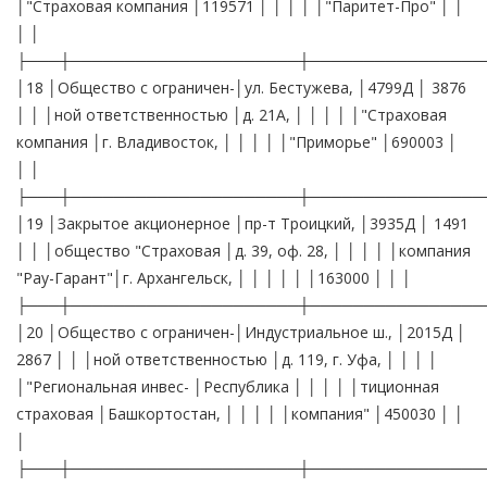
│"Страховая компания │119571 │ │ │ │ │"Паритет-Про" │ │
│ │
├───┼─────────────────────┼────────────────
│18 │Общество с ограничен-│ул. Бестужева, │4799Д │ 3876
│ │ │ной ответственностью │д. 21А, │ │ │ │ │"Страховая
компания │г. Владивосток, │ │ │ │ │"Приморье" │690003 │
│ │
├───┼─────────────────────┼────────────────
│19 │Закрытое акционерное │пр-т Троицкий, │3935Д │ 1491
│ │ │общество "Страховая │д. 39, оф. 28, │ │ │ │ │компания
"Рау-Гарант"│г. Архангельск, │ │ │ │ │ │163000 │ │ │
├───┼─────────────────────┼────────────────
│20 │Общество с ограничен-│Индустриальное ш., │2015Д │
2867 │ │ │ной ответственностью │д. 119, г. Уфа, │ │ │ │
│"Региональная инвес- │Республика │ │ │ │ │тиционная
страховая │Башкортостан, │ │ │ │ │компания" │450030 │ │
│
├───┼─────────────────────┼────────────────