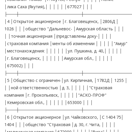
│лика Саха (Якутия),│ │ │ │ │ │677027 │ │ │
├───┼─────────────────────┼────────────────
│4 │Открытое акционерное │г. Благовещенск, │2806Д │
1026 │ │ │общество "Дальневос- │Амурская область │ │ │
│ │точная акционерная │(представлены доку-│ │ │ │
│страховая компания │менты об изменении │ │ │ │ │"Амур"
│местонахождения: │ │ │ │ │ │ул. Пушкина, д. 40,│ │ │ │ │
│г. Благовещенск, │ │ │ │ │ │Амурская обл., │ │ │ │ │
│675002) │ │ │
├───┼─────────────────────┼────────────────
│5 │Общество с ограничен-│ул. Кирпичная, │1782Д │ 1255 │
│ │ной ответственностью │д. 3, │ │ │ │ │"Страховая
компания │г. Прокопьевск, │ │ │ │ │"АСКО-ПРОФ"
│Кемеровская обл., │ │ │ │ │ │653000 │ │ │
├───┼─────────────────────┼────────────────
│6 │Открытое акционерное │ул. Чайковского, │С 1404 75│
1404 │ │ │общество "Страховая │д. 30, г. Чита, │ │ │ │
│медицинская компания │672000 │ │ │ │ │"Вита" │ │ │ │