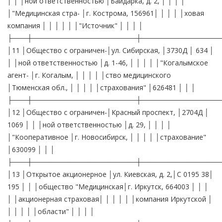
│ │ │ной ответственностью │Байдарка, д. 2, │ │ │ │
│"Медицинская стра- │г. Кострома, 156961│ │ │ │ │ховая
компания │ │ │ │ │ │"Источник" │ │ │ │
├───┼─────────────────────┼────────────────
│11 │Общество с ограничен-│ул. Сибирская, │3730Д │ 634 │
│ │ной ответственностью │д. 1-46, │ │ │ │ │"Когалымское
агент- │г. Когалым, │ │ │ │ │ство медицинского
│Тюменская обл., │ │ │ │ │страхования" │626481 │ │ │
├───┼─────────────────────┼────────────────
│12 │Общество с ограничен-│Красный проспект, │2704Д │
1069 │ │ │ной ответственностью │д. 29, │ │ │ │
│"Кооперативное │г. Новосибирск, │ │ │ │ │страхование"
│630099 │ │ │
├───┼─────────────────────┼────────────────
│13 │Открытое акционерное │ул. Киевская, д. 2,│С 0195 38│
195 │ │ │общество "Медицинская│г. Иркутск, 664003 │ │ │
│ │акционерная страховая│ │ │ │ │ │компания Иркутской │
│ │ │ │ │области" │ │ │ │