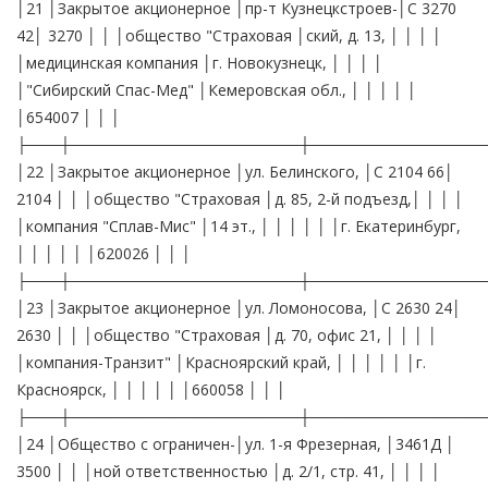
│21 │Закрытое акционерное │пр-т Кузнецкстроев-│С 3270
42│ 3270 │ │ │общество "Страховая │ский, д. 13, │ │ │ │
│медицинская компания │г. Новокузнецк, │ │ │ │
│"Сибирский Спас-Мед" │Кемеровская обл., │ │ │ │ │
│654007 │ │ │
├───┼─────────────────────┼────────────────
│22 │Закрытое акционерное │ул. Белинского, │С 2104 66│
2104 │ │ │общество "Страховая │д. 85, 2-й подъезд,│ │ │ │
│компания "Сплав-Мис" │14 эт., │ │ │ │ │ │г. Екатеринбург,
│ │ │ │ │ │620026 │ │ │
├───┼─────────────────────┼────────────────
│23 │Закрытое акционерное │ул. Ломоносова, │С 2630 24│
2630 │ │ │общество "Страховая │д. 70, офис 21, │ │ │ │
│компания-Транзит" │Красноярский край, │ │ │ │ │ │г.
Красноярск, │ │ │ │ │ │660058 │ │ │
├───┼─────────────────────┼────────────────
│24 │Общество с ограничен-│ул. 1-я Фрезерная, │3461Д │
3500 │ │ │ной ответственностью │д. 2/1, стр. 41, │ │ │ │