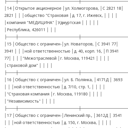
├───┼─────────────────────┼────────────────
│14 │Открытое акционерное │ул. Холмогорова, │С 2821 18│
2821 │ │ │общество "Страховая │д. 17, г. Ижевск, │ │ │ │
│компания "МЕДИЦИНА" │Удмуртская │ │ │ │ │
│Республика, 426011 │ │ │
├───┼─────────────────────┼────────────────
│15 │Общество с ограничен-│ул. Новаторов, │С 3941 77│
3941 │ │ │ной ответственностью │д. 40, корп. 16, │П 3941
77│ │ │ │"Межотраслевой │г. Москва, 119421 │ │ │ │
│страховой дом" │ │ │ │
├───┼─────────────────────┼────────────────
│16 │Общество с ограничен-│ул. Б. Полянка, │4171Д │ 3693
│ │ │ной ответственностью │д. 7/10, стр. 1, │ │ │ │
│"Страховая компания │г. Москва, 119180 │ │ │ │
│"Независимость" │ │ │ │
├───┼─────────────────────┼────────────────
│17 │Общество с ограничен-│Ленинский пр., │3612Д │ 3541
│ │ │ной ответственностью │д. 150, г. Москва, │ │ │ │