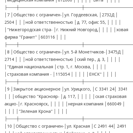
├───┼─────────────────────┼────────────────
│7 │Общество с ограничен-│ул. Гордеевская, │2732Д │
2504 │ │ │ной ответственностью │д. 77, офис 55, │ │ │ │
│"Нижегородская стра- │г. Нижний Новгород,│ │ │ │ │ховая
фирма "Гранит" │603116 │ │ │
├───┼─────────────────────┼────────────────
│8 │Общество с ограничен-│ул. 5-й Монетчиков-│3475Д │
2714 │ │ │ной ответственностью │ский пер., д. 3, │ │ │ │
│"Единая национальная │стр. 1, г. Москва, │ │ │ │
│страховая компания - │115054 │ │ │ │ │ЕНСК" │ │ │ │
├───┼─────────────────────┼────────────────
│9 │Закрытое акционерное │ул. Урицкого, │С 3341 24│ 3341
│ │ │общество "Краснояр- │д. 117, │ │ │ │ │ская страховая
акцио-│г. Красноярск, │ │ │ │ │нерная компания │660049 │
│ │ │ │"Зеленая Крона" │ │ │ │
├───┼─────────────────────┼────────────────
│10 │Общество с ограничен-│ул. Красная │С 2491 44│ 2491