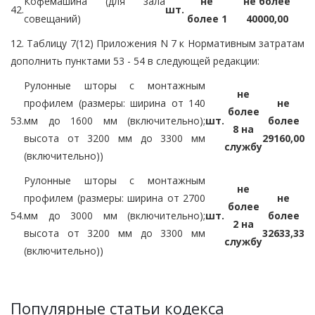
Кофемашина (для зала
не
не более
42.
шт.
совещаний)
более 1
40000,00
12. Таблицу 7(12) Приложения N 7 к Нормативным затратам
дополнить пунктами 53 - 54 в следующей редакции:
Рулонные шторы с монтажным
не
профилем (размеры: ширина от 140
не
более
53.
мм до 1600 мм (включительно);
шт.
более
8 на
высота от 3200 мм до 3300 мм
29160,00
службу
(включительно))
Рулонные шторы с монтажным
не
профилем (размеры: ширина от 2700
не
более
54.
мм до 3000 мм (включительно);
шт.
более
2 на
высота от 3200 мм до 3300 мм
32633,33
службу
(включительно))
Популярные статьи кодекса