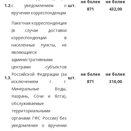
не более
не более
1.2.
с уведомлением о
шт.
871
432,00
вручении корреспонденции
Пакетная корреспонденция
(в случае доставки
корреспонденции в
населенные пункты, не
являющиеся
административными
центрами субъектов
Российской Федерации (за
не более
не более
1.3.
шт.
исключением г. г.
871
310,00
Минеральные Воды,
Назрань, Сочи и Ялта),
обслуживаемые
территориальными
органами ГФС России) без
уведомления о вручении