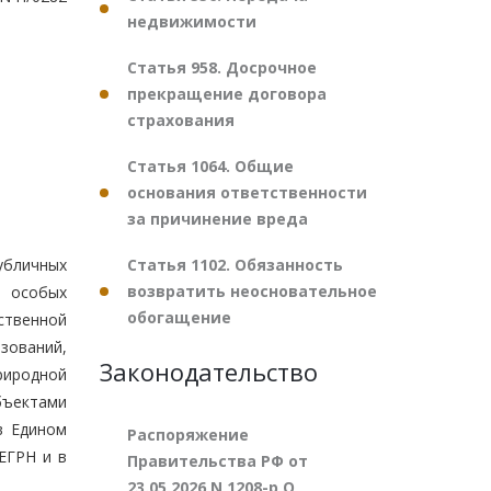
недвижимости
Статья 958. Досрочное
прекращение договора
страхования
Статья 1064. Общие
основания ответственности
за причинение вреда
Статья 1102. Обязанность
убличных
возвратить неосновательное
, особых
обогащение
ственной
зований,
Законодательство
риродной
объектами
в Едином
Распоряжение
ЕГРН и в
Правительства РФ от
23.05.2026 N 1208-р О