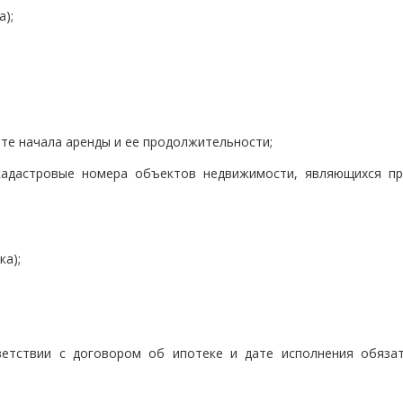
а);
ате начала аренды и ее продолжительности;
кадастровые номера объектов недвижимости, являющихся п
ка);
ветствии с договором об ипотеке и дате исполнения обязат