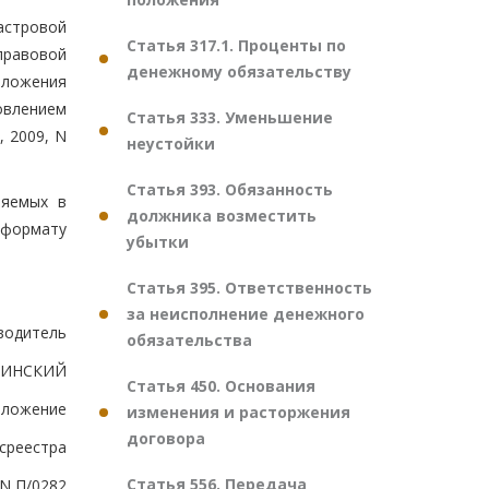
астровой
Статья 317.1. Проценты по
 правовой
денежному обязательству
Положения
овлением
Статья 333. Уменьшение
, 2009, N
неустойки
Статья 393. Обязанность
ляемых в
должника возместить
 формату
убытки
Статья 395. Ответственность
за неисполнение денежного
водитель
обязательства
ФИНСКИЙ
Статья 450. Основания
иложение
изменения и расторжения
договора
осреестра
Статья 556. Передача
 N П/0282