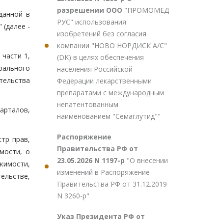
разрешении ООО
"ПРОМОМЕД
данной в
РУС" использования
 (далее -
изобретений без согласия
компании "НОВО НОРДИСК А/С"
 части 1,
(DK) в целях обеспечения
ерального
населения Российской
тельства
Федерации лекарственными
препаратами с международным
непатентованным
арталов,
наименованием "Семаглутид""
Распоряжение
тр прав,
Правительства РФ от
мости, о
23.05.2026 N 1197-р
"О внесении
жимости,
изменений в Распоряжение
ельстве,
Правительства РФ от 31.12.2019
N 3260-р"
Указ Президента РФ от