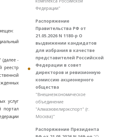
комплекса Российской
Федерации"
Распоряжение
Правительства РФ от
мещен:
21.05.2026 N 1180-р О
циальный
выдвижении кандидатов
для избрания в качестве
представителей Российской
 (далее -
Федерации в совет
й реестр
директоров и ревизионную
ственной
комиссию акционерного
ржденных
общества
"Внешнеэкономическое
ых услуг
объединение
й портал
"Алмазювелирэкспорт" (г.
Москва)"
едерации
Распоряжение Президента
РФ от 21.05.2026 N 169-рп
"О