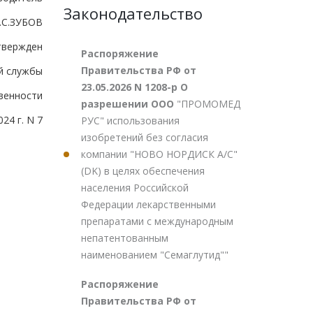
Законодательство
.С.ЗУБОВ
твержден
Распоряжение
Правительства РФ от
й службы
23.05.2026 N 1208-р О
венности
разрешении ООО
"ПРОМОМЕД
24 г. N 7
РУС" использования
изобретений без согласия
компании "НОВО НОРДИСК А/С"
(DK) в целях обеспечения
населения Российской
Федерации лекарственными
препаратами с международным
непатентованным
наименованием "Семаглутид""
Распоряжение
Правительства РФ от