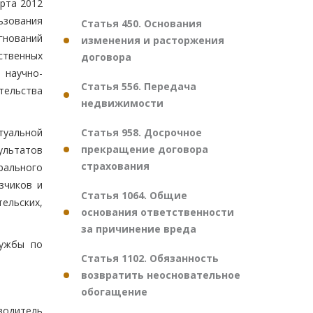
рта 2012
ьзования
Статья 450. Основания
гнований
изменения и расторжения
ственных
договора
 научно-
Статья 556. Передача
тельства
недвижимости
Статья 958. Досрочное
туальной
прекращение договора
ультатов
страхования
рального
зчиков и
Статья 1064. Общие
ельских,
основания ответственности
за причинение вреда
лужбы по
Статья 1102. Обязанность
возвратить неосновательное
обогащение
водитель