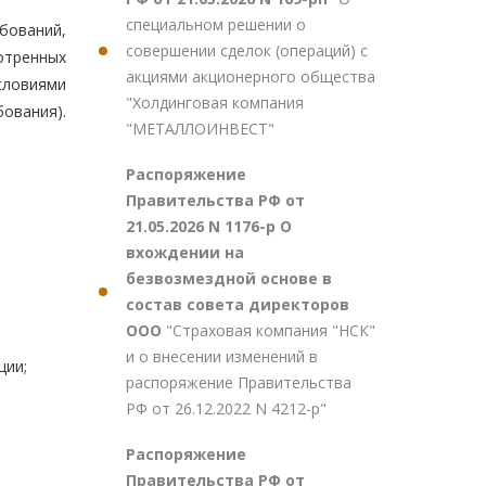
специальном решении о
бований,
совершении сделок (операций) с
отренных
акциями акционерного общества
словиями
"Холдинговая компания
бования).
"МЕТАЛЛОИНВЕСТ"
Распоряжение
Правительства РФ от
21.05.2026 N 1176-р О
вхождении на
безвозмездной основе в
состав совета директоров
ООО
"Страховая компания "НСК"
и о внесении изменений в
ции;
распоряжение Правительства
РФ от 26.12.2022 N 4212-р"
Распоряжение
Правительства РФ от