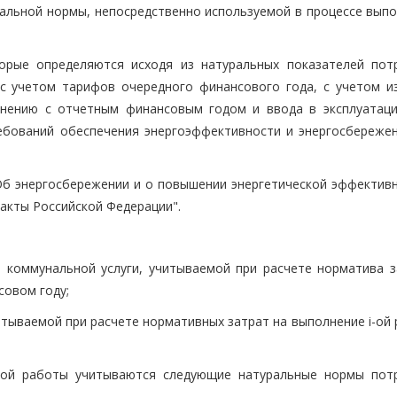
ральной нормы, непосредственно используемой в процессе выпо
торые определяются исходя из натуральных показателей пот
с учетом тарифов очередного финансового года, с учетом и
внению с отчетным финансовым годом и ввода в эксплуатац
ебований обеспечения энергоэффективности и энергосбережен
б энергосбережении и о повышении энергетической эффективн
акты Российской Федерации".
 коммунальной услуги, учитываемой при расчете норматива з
совом году;
читываемой при расчете нормативных затрат на выполнение i-ой
i-ой работы учитываются следующие натуральные нормы пот