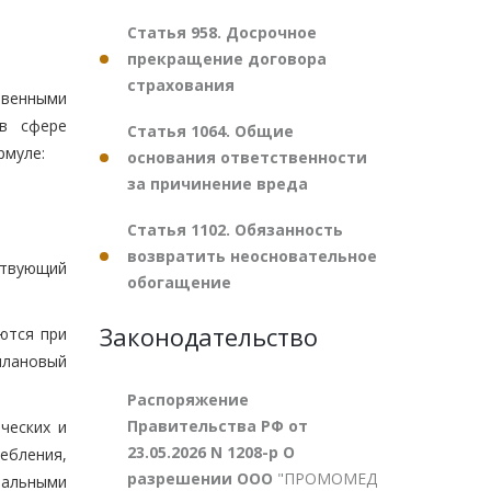
Статья 958. Досрочное
прекращение договора
страхования
твенными
в сфере
Статья 1064. Общие
рмуле:
основания ответственности
за причинение вреда
Статья 1102. Обязанность
возвратить неосновательное
ствующий
обогащение
Законодательство
ются при
плановый
Распоряжение
Правительства РФ от
ческих и
23.05.2026 N 1208-р О
ебления,
разрешении ООО
"ПРОМОМЕД
нальными