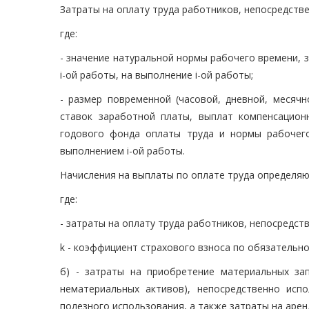
Затраты на оплату труда работников, непосредств
где:
- значение натуральной нормы рабочего времени,
i-ой работы, на выполнение i-ой работы;
- размер повременной (часовой, дневной, месячн
ставок заработной платы, выплат компенсацион
годового фонда оплаты труда и нормы рабочего
выполнением i-ой работы.
Начисления на выплаты по оплате труда определяю
где:
- затраты на оплату труда работников, непосредст
k - коэффициент страхового взноса по обязательн
б) - затраты на приобретение материальных за
нематериальных активов), непосредственно исп
полезного использования, а также затраты на аре