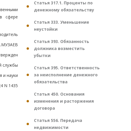
Статья 317.1. Проценты по
твенными
денежному обязательству
в сфере
Статья 333. Уменьшение
неустойки
водитель
Статья 393. Обязанность
А.МУЗАЕВ
должника возместить
твержден
убытки
й службы
Статья 395. Ответственность
за неисполнение денежного
я и науки
обязательства
24 N 1435
Статья 450. Основания
изменения и расторжения
договора
Статья 556. Передача
недвижимости