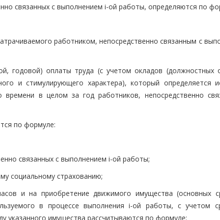
енно связанных с выполнением i-ой работы, определяются по фо
 затрачиваемого работником, непосредственно связанным с вып
ой, годовой) оплаты труда (с учетом окладов (должностных о
ного и стимулирующего характера), который определяется и
 времени в целом за год работников, непосредственно свя
тся по формуле:
венно связанных с выполнением i-ой работы;
ому социальному страхованию;
пасов и на приобретение движимого имущества (основных с
ользуемого в процессе выполнения i-ой работы, с учетом с
нду указанного имущества рассчитываются по формуле: