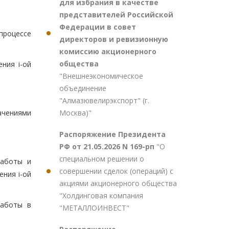
для избрания в качестве
представителей Российской
Федерации в совет
процессе
директоров и ревизионную
комиссию акционерного
общества
ния i-ой
"Внешнеэкономическое
объединение
"Алмазювелирэкспорт" (г.
Москва)"
ачениями
Распоряжение Президента
РФ от 21.05.2026 N 169-рп
"О
специальном решении о
работы и
совершении сделок (операций) с
ния i-ой
акциями акционерного общества
"Холдинговая компания
работы в
"МЕТАЛЛОИНВЕСТ"