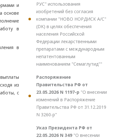
РУС" использования
ормами и
изобретений без согласия
а основе
компании "НОВО НОРДИСК А/С"
полнение
(DK) в целях обеспечения
работу в
населения Российской
Федерации лекарственными
вления в
препаратами с международным
непатентованным
наименованием "Семаглутид""
Распоряжение
а выплаты
Правительства РФ от
сходя из
23.05.2026 N 1197-р
"О внесении
аботы, с
изменений в Распоряжение
Правительства РФ от 31.12.2019
N 3260-р"
Указ Президента РФ от
22.05.2026 N 349
"О внесении