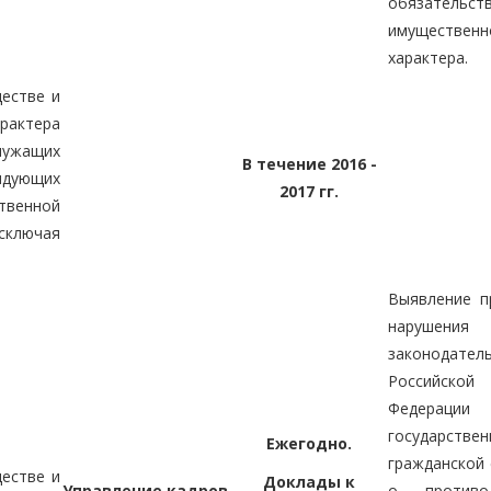
обязательст
имущественн
характера.
ществе и
актера
лужащих
В течение 2016 -
ендующих
2017 гг.
венной
сключая
Выявление п
нарушения
законодател
Российской
Федера
государствен
Ежегодно.
гражданской 
ществе и
Доклады к
Управление кадров
о противод