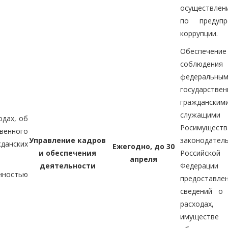
осуществле
по предупр
коррупции.
Обеспечение
соблюдения
федеральны
государстве
гражданским
служащими
одах, об
Росимуществ
енного
Управление кадров
законодател
жданских
Ежегодно, до 30
и обеспечения
Российской
апреля
деятельности
Федера
ностью
предоставле
сведений о 
расхода
имущес