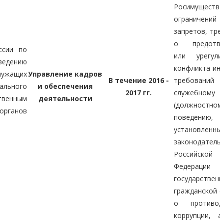
Росимуществ
огранич
запретов, тр
о предотв
ссии по
или урегул
ведению
конфликта ин
лужащих
Управление кадров
В течение 2016 -
требова
рального
и обеспечения
2017 гг.
служебному
венным
деятельности
(должностно
рганов
поведению,
установленн
законодател
Российской
Федера
государствен
гражданской 
о противод
коррупции,