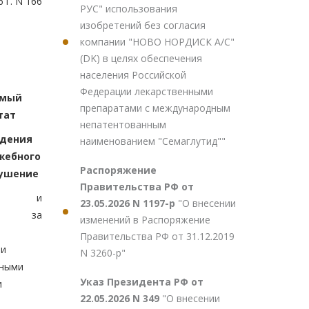
 г. N 166
РУС" использования
изобретений без согласия
компании "НОВО НОРДИСК А/С"
(DK) в целях обеспечения
населения Российской
Федерации лекарственными
мый
препаратами с международным
тат
непатентованным
юдения
наименованием "Семаглутид""
жебного
Распоряжение
рушение
Правительства РФ от
ение и
23.05.2026 N 1197-р
"О внесении
ль за
изменений в Распоряжение
Правительства РФ от 31.12.2019
ми
N 3260-р"
нными
Указ Президента РФ от
и
22.05.2026 N 349
"О внесении