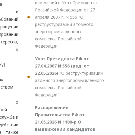
изменений в Указ Президента
а
Российской Федерации от 27
ений и
апреля 2007 г. N 556 "О
ебований
реструктуризации атомного
ращении
энергопромышленного
ировании
комплекса Российской
тересов,
Федерации"
ний к
Указ Президента РФ от
му)
27.04.2007 N 556 (ред. от
22.05.2026)
"О реструктуризации
ых
атомного энергопромышленного
ьством
комплекса Российской
Федерации"
ции о
Распоряжение
ной
Правительства РФ от
службе и
21.05.2026 N 1180-р О
ействии
выдвижении кандидатов
 а также