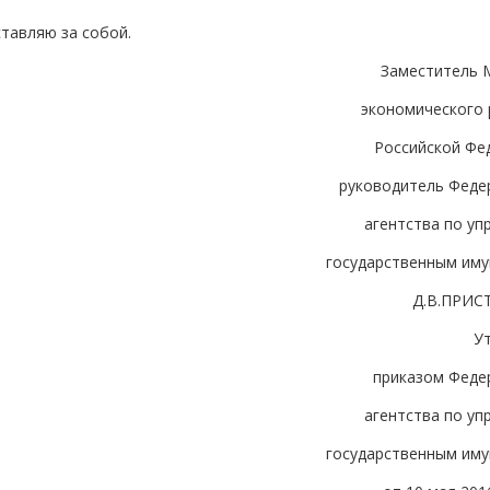
тавляю за собой.
Заместитель 
экономического 
Российской Фе
руководитель Феде
агентства по уп
государственным им
Д.В.ПРИС
У
приказом Феде
агентства по уп
государственным им