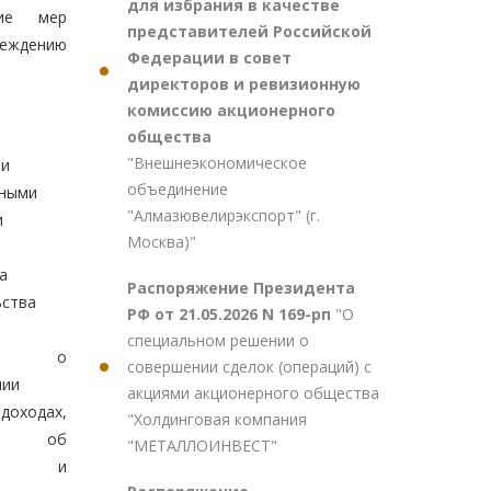
для избрания в качестве
ние мер
представителей Российской
еждению
Федерации в совет
директоров и ревизионную
комиссию акционерного
общества
"Внешнеэкономическое
ми
объединение
нными
"Алмазювелирэкспорт" (г.
и
Москва)"
а
Распоряжение Президента
ьства
РФ от 21.05.2026 N 169-рп
"О
специальном решении о
ции о
совершении сделок (операций) с
нии
акциями акционерного общества
доходах,
"Холдинговая компания
х, об
"МЕТАЛЛОИНВЕСТ"
тве и