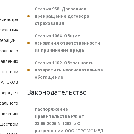
Статья 958. Досрочное
прекращение договора
Министра
страхования
развития
Статья 1064. Общие
дерации -
основания ответственности
за причинение вреда
рального
равлению
Статья 1102. Обязанность
возвратить неосновательное
уществом
обогащение
ТАНСКОВ
Законодательство
твержден
рального
Распоряжение
равлению
Правительства РФ от
23.05.2026 N 1208-р О
уществом
разрешении ООО
"ПРОМОМЕД