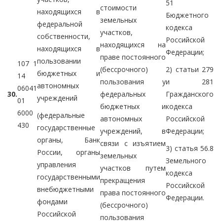
51
стоимости
находящихся в
Бюджетного
земельных
федеральной
кодекса
участков,
собственности,
Российской
находящихся на
находящихся в
Федерации;
праве постоянного
пользовании
107 1
(бессрочного)
2) статьи 279
бюджетных и
14
пользования у
и 281
автономных
06041
30.
федеральных
Гражданского
учреждений
01
бюджетных и
кодекса
6000
(федеральные
автономных
Российской
430
государственные
учреждений, в
Федерации;
органы, Банк
связи с изъятием
3) статья 56.8
России, органы
земельных
Земельного
управления
участков путем
кодекса
государственными
прекращения
Российской
внебюджетными
права постоянного
Федерации.
фондами
(бессрочного)
Российской
пользования