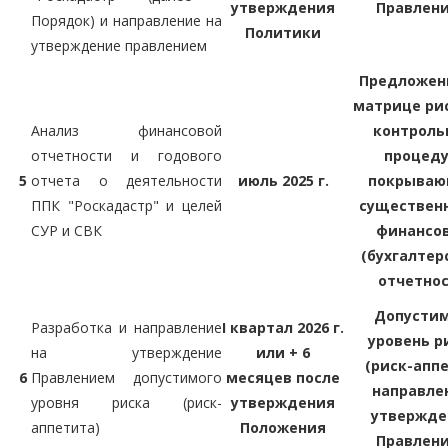
утверждения
Правлен
Порядок) и направление на
Политики
утверждение правлением
Предложен
матрице ри
Анализ финансовой
контроль
отчетности и годового
процеду
5
отчета о деятельности
июль 2025 г.
покрыва
ППК "Роскадастр" и целей
существен
СУР и СВК
финансо
(бухгалтер
отчетно
Допусти
Разработка и направление
I квартал 2026 г.
уровень р
на утверждение
или + 6
(риск-апп
6
Правлением допустимого
месяцев после
направле
уровня риска (риск-
утверждения
утвержде
аппетита)
Положения
Правлен