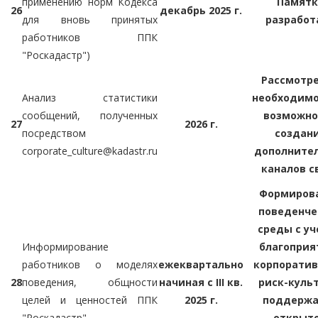
применению норм Кодекса
Памятк
26
декабрь 2025 г.
для вновь принятых
разработ
работников ППК
"Роскадастр")
Рассмотр
Анализ статистики
необходимо
сообщений, полученных
возможно
27
2026 г.
посредством
создан
corporate_culture@kadastr.ru
дополните
каналов с
Формиров
поведенче
среды с у
Информирование
благоприя
работников о моделях
ежеквартально
корпоратив
28
поведения, общности
начиная с III кв.
риск-куль
целей и ценностей ППК
2025 г.
поддержа
"Роскадастр"
открыт