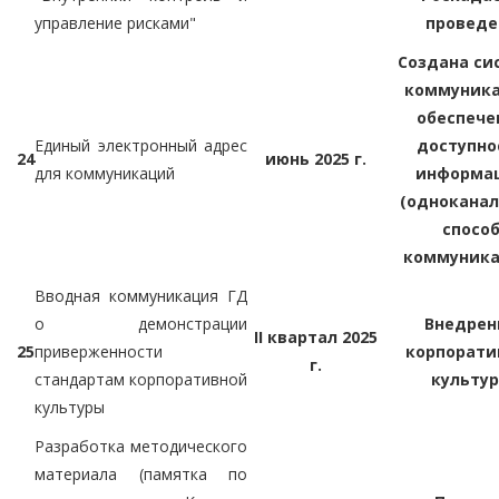
управление рисками"
проведе
Создана си
коммуника
обеспече
Единый электронный адрес
доступно
24
июнь 2025 г.
для коммуникаций
информа
(однокана
спосо
коммуника
Вводная коммуникация ГД
о демонстрации
Внедрен
II квартал 2025
25
приверженности
корпорати
г.
стандартам корпоративной
культу
культуры
Разработка методического
материала (памятка по