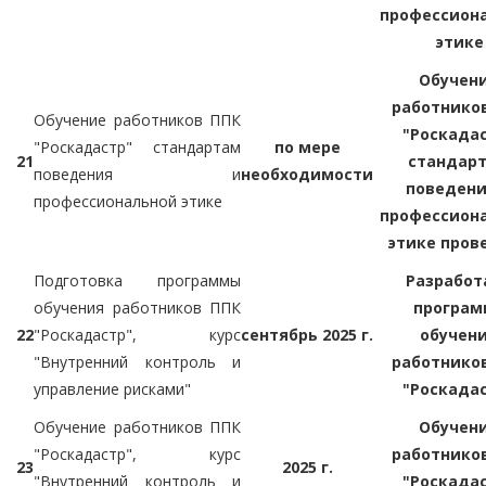
профессион
этике
Обучен
работнико
Обучение работников ППК
"Роскада
"Роскадастр" стандартам
по мере
21
стандар
поведения и
необходимости
поведени
профессиональной этике
профессион
этике пров
Подготовка программы
Разработ
обучения работников ППК
програм
22
"Роскадастр", курс
сентябрь 2025 г.
обучен
"Внутренний контроль и
работнико
управление рисками"
"Роскада
Обучение работников ППК
Обучен
"Роскадастр", курс
работнико
23
2025 г.
"Внутренний контроль и
"Роскада