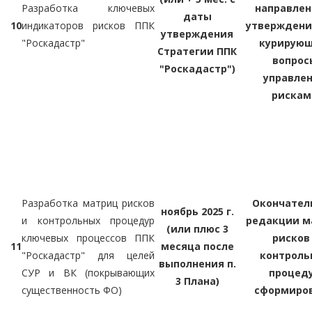
Разработка ключевых
направлен
даты
10
индикаторов рисков ППК
утверждени
утверждения
"Роскадастр"
курирую
Стратегии ППК
вопрос
"Роскадастр")
управле
рискам
Разработка матриц рисков
Окончател
ноябрь 2025 г.
и контрольных процедур
редакции м
(или плюс 3
ключевых процессов ППК
рисков 
11
месяца после
"Роскадастр" для целей
контроль
выполнения п.
СУР и ВК (покрывающих
процед
3 Плана)
существенность ФО)
сформиро