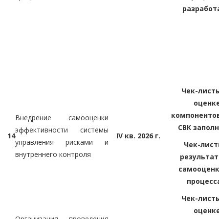
разработ
Чек-лист
оценк
компонентов
Внедрение самооценки
СВК запол
эффективности системы
14
IV кв. 2026 г.
управления рисками и
Чек-лист
внутреннего контроля
результа
самооценк
процесс
Чек-лист
оценк
Организация проведения