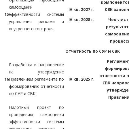
компонентов
самооценки
IV кв. 2027 г.
СВК запол
15
эффективности системы
IV кв. 2028 г.
Чек-лист
управления рисками и
результа
внутреннего контроля
самооценк
процесс
Отчетность по СУР и СВК
Регламен
Разработка и направление
формиров
на утверждение
отчетности п
16
Правлением регламента по
IV кв. 2025 г.
СВК направ
формированию отчетности
утвержде
по СУР и СВК
Правлен
Пилотный проект по
проведению самооценки
эффективности системы
управления рисками и