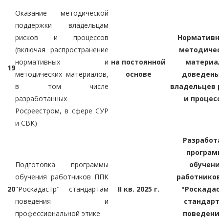
Оказание методической
поддержки владельцам
рисков и процессов
Нормативн
(включая распространение
методиче
нормативных и
на постоянной
материа
19
методических материалов,
основе
доведены
в том числе
владельцев 
разработанных
и процес
Росреестром, в сфере СУР
и СВК)
Разработ
програм
Подготовка программы
обучен
обучения работников ППК
работнико
20
"Роскадастр" стандартам
II кв. 2025 г.
"Роскада
поведения и
стандар
профессиональной этике
поведени