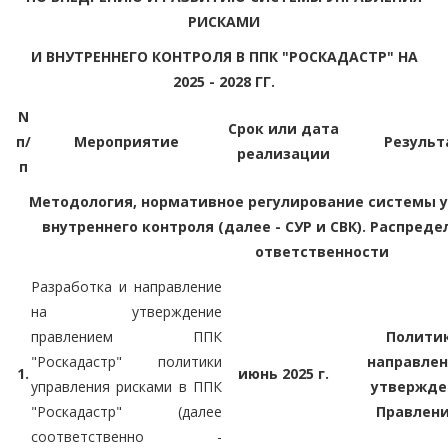
РИСКАМИ
И ВНУТРЕННЕГО КОНТРОЛЯ В ППК "РОСКАДАСТР" НА
2025 - 2028 ГГ.
N
Срок или дата
п/
Мероприятие
Результ
реализации
п
Методология, нормативное регулирование системы 
внутреннего контроля (далее - СУР и СВК). Распред
ответственности
Разработка и направление
на утверждение
правлением ППК
Полити
"Роскадастр" политики
направлен
1.
июнь 2025 г.
управления рисками в ППК
утвержде
"Роскадастр" (далее
Правлен
соответственно -