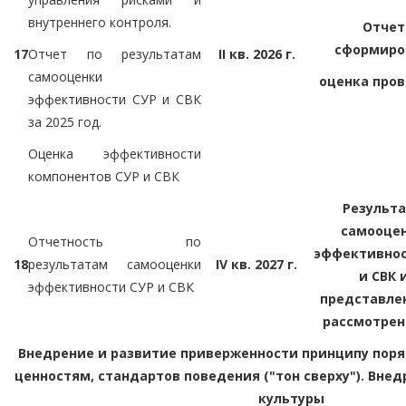
внутреннего контроля.
Отчет
сформиро
17
Отчет по результатам
II кв. 2026 г.
самооценки
оценка про
эффективности СУР и СВК
за 2025 год.
Оценка эффективности
компонентов СУР и СВК
Результ
самооце
Отчетность по
эффективнос
18
результатам самооценки
IV кв. 2027 г.
и СВК 
эффективности СУР и СВК
представле
рассмотрен
Внедрение и развитие приверженности принципу пор
ценностям, стандартов поведения ("тон сверху"). Внед
культуры