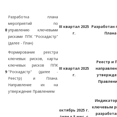
Разработка плана
мероприятий по
III квартал 2025
Разработан 
8
управлению ключевыми
г.
Плана
рисками ППК "Роскадастр"
(далее - План)
Формирование реестра
ключевых рисков, карты
Реестр и 
ключевых рисков ППК
III квартал 2025
направлен
9
"Роскадастр" (далее -
г.
утвержде
Реестр) и Плана.
Правлен
Направление их на
утверждение Правлением
Индикатор
ключевым р
октябрь 2025 г.
разработа
(или + 5 мес. с