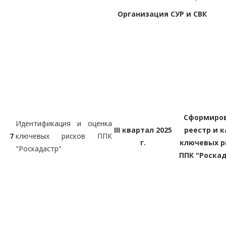
Организация СУР и СВК
Сформиро
Идентификация и оценка
III квартал 2025
реестр и к
7
ключевых рисков ППК
г.
ключевых р
"Роскадастр"
ППК "Роска