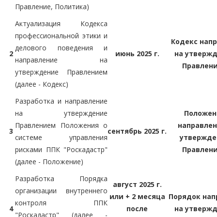
Правление, Политика)
Актуализация Кодекса
профессиональной этики и
Кодекс нап
делового поведения и
2
июнь 2025 г.
на утверж
направление на
Правлен
утверждение Правлением
(далее - Кодекс)
Разработка и направление
на утверждение
Положен
Правлением Положения о
направлен
3
сентябрь 2025 г.
системе управления
утвержде
рисками ППК "Роскадастр"
Правлен
(далее - Положение)
Разработка Порядка
август 2025 г.
организации внутреннего
или + 2 месяца
Порядок нап
контроля ППК
4
после
на утверж
"Роскадастр" (далее -