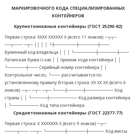
МАРКИРОВОЧНОГО КОДА СПЕЦИАЛИЗИРОВАННЫХ
КОНТЕЙНЕРОВ
Крупнотоннажные контейнеры (ГОСТ 25290-82)
Первая строка: ХХХХ ХХХХХХ Х (всего 11 знаков) ─┬┬─
──┬─── ─┬─ ││ │ │ └┼───────┼──────┼───
Буквенный код владельца │ │ │ └───────┼──────┼───
Латинская буква U как │ │ признак кода контейнера │ │
└──────┼─── Серийный номер контейнера │ │
Контрольное число, └─── рассчитывается по
установленному правилу Вторая строка: ХХ ХХ ХХ (всего 6
знаков) ─┬─ ─┬─ ─┬─ └───┼─────┼───────── Код
страны │ │ └─────┼───────── Код размера контейнера
│ └───────── Код типа контейнера
Среднетоннажные контейнеры (ГОСТ 22377-77)
Первая строка: Х ХХХХХХХ Х (всего 9 знаков) ─┬─
────┬─── ──┬─ └──────┼──────┼───── Код массы