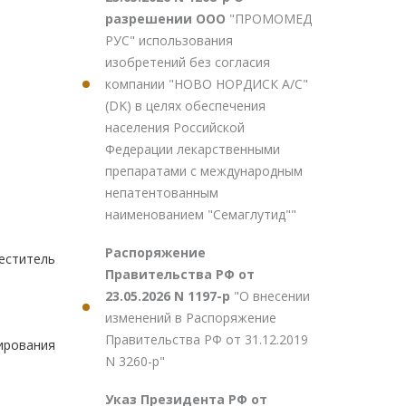
разрешении ООО
"ПРОМОМЕД
РУС" использования
изобретений без согласия
компании "НОВО НОРДИСК А/С"
(DK) в целях обеспечения
населения Российской
Федерации лекарственными
препаратами с международным
непатентованным
наименованием "Семаглутид""
Распоряжение
ститель
Правительства РФ от
23.05.2026 N 1197-р
"О внесении
изменений в Распоряжение
Правительства РФ от 31.12.2019
ирования
N 3260-р"
Указ Президента РФ от