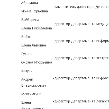
Абрамова
-
заместитель директора Департа
Ирина Юрьевна
Байбарина
-
директор Департамента медици
Елена Николаевна
Бойко
-
директор Департамента информа
Елена Львовна
Гусева
-
директор Департамента экстрен
Оксана Игорьевна
Казутин
-
директор Департамента инфраст
Андрей
Владимирович
Максимкина
-
директор Департамента лекарст
Елена
Анатольевна