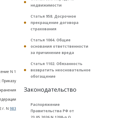
недвижимости
Статья 958. Досрочное
прекращение договора
страхования
Статья 1064. Общие
основания ответственности
за причинение вреда
Статья 1102. Обязанность
возвратить неосновательное
ение N 1
обогащение
к Приказу
Законодательство
хранения
едерации
Распоряжение
2 г. N
983
Правительства РФ от
23.05.2026 N 1208-р О