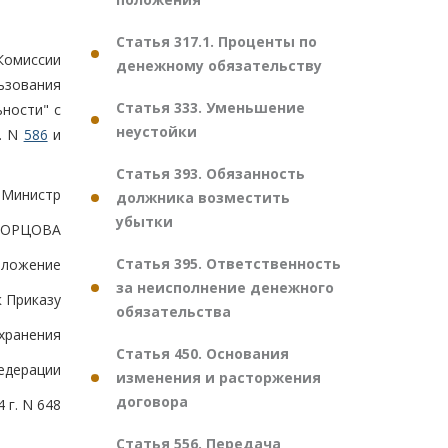
Статья 317.1. Проценты по
Комиссии
денежному обязательству
ьзования
Статья 333. Уменьшение
ности" с
неустойки
г. N
586
и
Статья 393. Обязанность
Министр
должника возместить
убытки
ВОРЦОВА
Статья 395. Ответственность
иложение
за неисполнение денежного
к Приказу
обязательства
хранения
Статья 450. Основания
едерации
изменения и расторжения
договора
 г. N 648
Статья 556. Передача