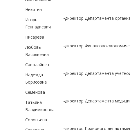
Никитин
-
директор Департамента организ
Игорь
Геннадиевич
Писарева
-
директор Финансово-экономиче
Любовь
Васильевна
Саволайнен
-
директор Департамента учетной
Надежда
Борисовна
Семенова
-
директор Департамента медицин
Татьяна
Владимировна
Соловьева
-
директор Правового департаме
Светлана