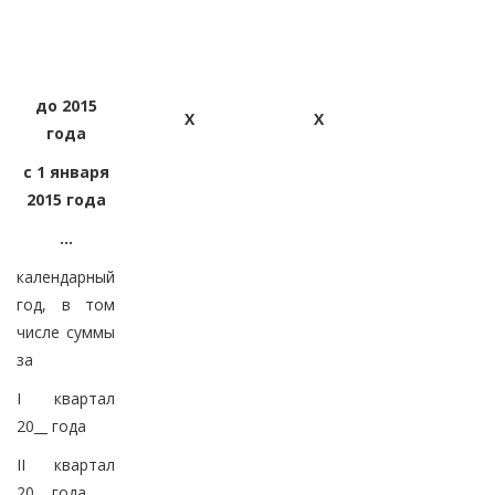
до 2015
X
X
года
с 1 января
2015 года
...
календарный
год, в том
числе суммы
за
I квартал
20__ года
II квартал
20__ года