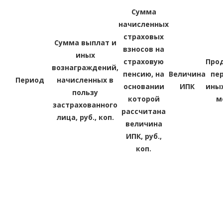
Сумма
начисленных
страховых
Сумма выплат и
взносов на
иных
страховую
Про
вознаграждений,
пенсию, на
Величина
пе
Период
начисленных в
основании
ИПК
иных
пользу
которой
м
застрахованного
рассчитана
лица, руб., коп.
величина
ИПК, руб.,
коп.