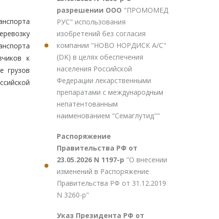
разрешении ООО
"ПРОМОМЕД
анспорта
РУС" использования
изобретений без согласия
еревозку
компании "НОВО НОРДИСК А/С"
анспорта
(DK) в целях обеспечения
зчиков к
населения Российской
е грузов
Федерации лекарственными
ссийской
препаратами с международным
непатентованным
наименованием "Семаглутид""
Распоряжение
Правительства РФ от
23.05.2026 N 1197-р
"О внесении
изменений в Распоряжение
Правительства РФ от 31.12.2019
N 3260-р"
Указ Президента РФ от