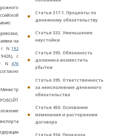
орожного
Статья 317.1. Проценты по
ссийской
денежному обязательству
ываю:
Статья 333. Уменьшение
ревозки,
неустойки
аявки на
 г. N
192
Статья 393. Обязанность
9426), с
должника возместить
 г. N
476
убытки
согласно
Статья 395. Ответственность
за неисполнение денежного
Министр
обязательства
ТАРОВОЙТ
Статья 450. Основания
иложение
изменения и расторжения
ранспорта
договора
едерации
Статья 556. Передача