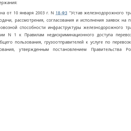
держания:
она от 10 января 2003 г. N
18-ФЗ
"Устав железнодорожного тр
одачи, рассмотрения, согласования и исполнения заявок на п
провозной способности инфраструктуры железнодорожного тр
ии N 1 к Правилам недискриминационного доступа перево
щего пользования, грузоотправителей к услуге по перевозк
вания, утвержденным постановлением Правительства Ро