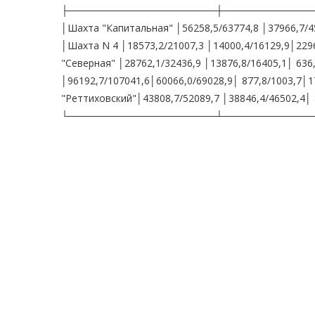
├─────────────────────┼─────────────
│Шахта "Капитальная" │56258,5/63774,8 │37966,7/45
│Шахта N 4 │18573,2/21007,3 │14000,4/16129,9│2296,
"Северная" │28762,1/32436,9 │13876,8/16405,1│ 636,
│96192,7/107041,6│60066,0/69028,9│ 877,8/1003,7│1
"Реттиховский"│43808,7/52089,7 │38846,4/46502,4│ 83
└─────────────────────┴─────────────