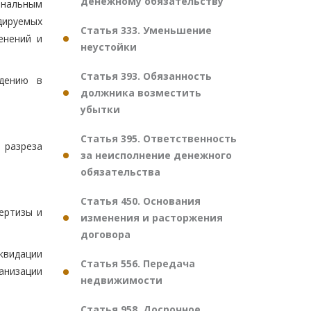
денежному обязательству
ональным
дируемых
Статья 333. Уменьшение
енений и
неустойки
Статья 393. Обязанность
ждению в
должника возместить
убытки
Статья 395. Ответственность
 разреза
за неисполнение денежного
обязательства
Статья 450. Основания
ертизы и
изменения и расторжения
договора
иквидации
Статья 556. Передача
анизации
недвижимости
Статья 958. Досрочное