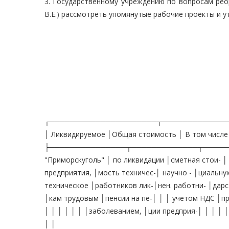
3. Государственному учреждению по вопросам рео
В.Е.) рассмотреть упомянутые рабочие проекты и у
┌─────────────────────┬─────────────
│ Ликвидируемое │Общая стоимость │ В том числе 
├───────────────┬─────────────┬─────
"Приморскуголь" │ по ликвидации │сметная стои- │
предприятия, │мость техничес-│ научно - │циальную 
техническое │работников лик-│нен. работни- │дарс
│кам трудовым │пенсии на пе-│ │ │ учетом НДС │п
│ │ │ │ │ │ │заболеванием, │ции предприя-│ │ │ │ │
│ │