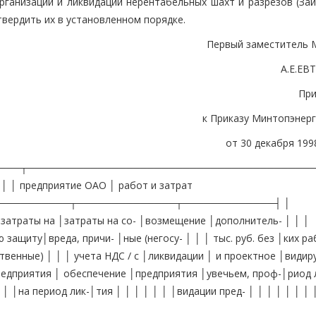
рганизации и ликвидации нерентабельных шахт и разрезов (Зай
твердить их в установленном порядке.
Первый заместитель 
А.Е.Е
Пр
к Приказу Минтопэнерг
от 30 декабря 1998
───┬────────────────────────────────────────
│ │ предприятие ОАО │ работ и затрат
──────────┬──────────────┬─────────────┤ │
 затраты на │затраты на со- │возмещение │дополнитель- │ │ │
защиту│вреда, причи- │ные (негосу- │ │ │ тыс. руб. без │ких ра
твенные) │ │ │ учета НДС / с │ликвидации │ и проектное │види
редприятия │ обеспечение │предприятия │увечьем, проф-│риод 
 │ │на период лик-│тия │ │ │ │ │ │ │видации пред- │ │ │ │ │ │ │