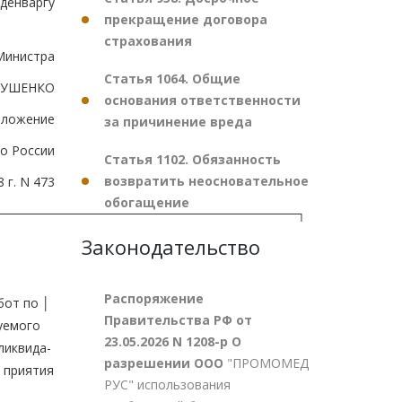
денваргу
прекращение договора
страхования
Министра
Статья 1064. Общие
ВТУШЕНКО
основания ответственности
иложение
за причинение вреда
о России
Статья 1102. Обязанность
возвратить неосновательное
 г. N 473
обогащение
──────────────────────────────────┐
Законодательство
Распоряжение
бот по │
Правительства РФ от
руемого
23.05.2026 N 1208-р О
ликвида-
разрешении ООО
"ПРОМОМЕД
 │приятия
РУС" использования