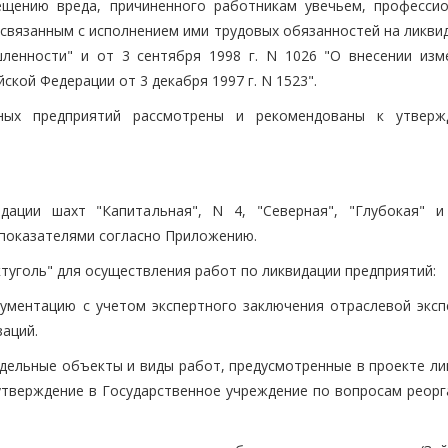
ещению вреда, причиненного работникам увечьем, професси
связанным с исполнением ими трудовых обязанностей на ликви
ленности" и от 3 сентября 1998 г. N 1026 "О внесении изм
кой Федерации от 3 декабря 1997 г. N 1523".
нных предприятий рассмотрены и рекомендованы к утвер
дации шахт "Капитальная", N 4, "Северная", "Глубокая" и
 показателями согласно Приложению.
уголь" для осуществления работ по ликвидации предприятий:
кументацию с учетом экспертного заключения отраслевой эксп
аций.
отдельные объекты и виды работ, предусмотренные в проекте л
 утверждение в Государственное учреждение по вопросам реорг