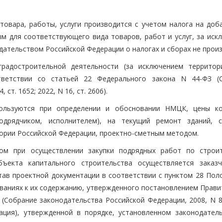
овара, работы, услуги производится с учетом налога на доб
ым для соответствующего вида товаров, работ и услуг, за иск
одательством Российской Федерации о налогах и сборах не прои
радостроительной деятельности (за исключением территор
тветствии со статьей 22 Федерального закона N 44-ФЗ (
ст. 1652; 2022, N 16, ст. 2606).
ользуются при определении и обосновании НМЦК, цены ко
дрядчиком, исполнителем), на текущий ремонт зданий, с
ории Российской Федерации, проектно-сметным методом.
м при осуществлении закупки подрядных работ по строит
объекта капитального строительства осуществляется заказ
тав проектной документации в соответствии с пунктом 28 Пол
ованиях к их содержанию, утвержденного постановлением Прави
(Собрание законодательства Российской Федерации, 2008, N 8,
тация), утвержденной в порядке, установленном законодател