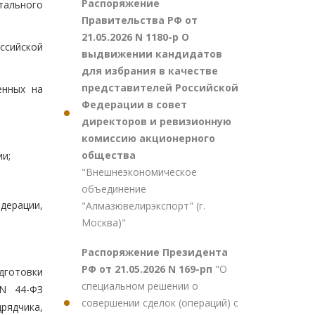
Распоряжение
тального
Правительства РФ от
21.05.2026 N 1180-р О
ссийской
выдвижении кандидатов
для избрания в качестве
представителей Российской
енных на
Федерации в совет
директоров и ревизионную
комиссию акционерного
общества
и;
"Внешнеэкономическое
объединение
дерации,
"Алмазювелирэкспорт" (г.
Москва)"
Распоряжение Президента
РФ от 21.05.2026 N 169-рп
"О
одготовки
специальном решении о
 N 44-ФЗ
совершении сделок (операций) с
рядчика,