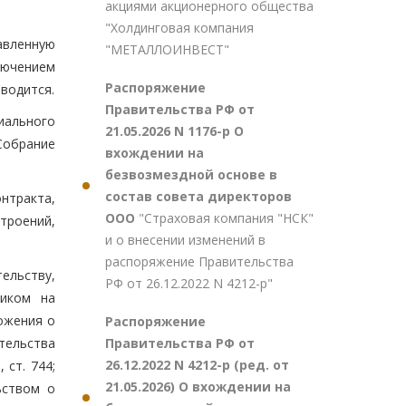
акциями акционерного общества
"Холдинговая компания
авленную
"МЕТАЛЛОИНВЕСТ"
лючением
Распоряжение
зводится.
Правительства РФ от
иального
21.05.2026 N 1176-р О
Собрание
вхождении на
безвозмездной основе в
состав совета директоров
нтракта,
ООО
"Страховая компания "НСК"
троений,
и о внесении изменений в
распоряжение Правительства
ельству,
РФ от 26.12.2022 N 4212-р"
чиком на
ожения о
Распоряжение
Правительства РФ от
тельства
26.12.2022 N 4212-р (ред. от
 ст. 744;
21.05.2026) О вхождении на
ьством о