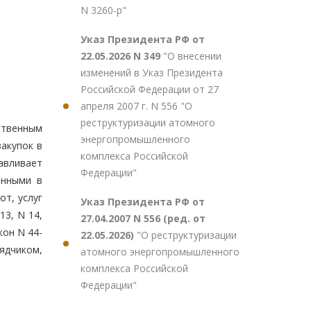
N 3260-р"
Указ Президента РФ от
22.05.2026 N 349
"О внесении
изменений в Указ Президента
Российской Федерации от 27
апреля 2007 г. N 556 "О
реструктуризации атомного
ственным
энергопромышленного
акупок в
комплекса Российской
навливает
Федерации"
анными в
от, услуг
Указ Президента РФ от
3, N 14,
27.04.2007 N 556 (ред. от
кон N 44-
22.05.2026)
"О реструктуризации
рядчиком,
атомного энергопромышленного
комплекса Российской
Федерации"