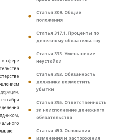
Статья 309. Общие
положения
Статья 317.1. Проценты по
денежному обязательству
Статья 333. Уменьшение
 в сфере
неустойки
тельства
Статья 393. Обязанность
истерстве
должника возместить
влением
убытки
дерации,
 сентября
Статья 395. Ответственность
еделения
за неисполнение денежного
ядчиком,
обязательства
иального
Статья 450. Основания
азываю:
изменения и расторжения