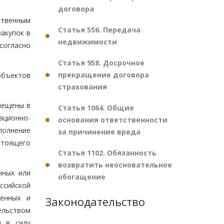
договора
ственным
Статья 556. Передача
акупок в
недвижимости
согласно
Статья 958. Досрочное
прекращение договора
объектов
страхования
мещены в
Статья 1064. Общие
ационно-
основания ответственности
полнение
за причинение вреда
стоящего
Статья 1102. Обязанность
возвратить неосновательное
нных или
обогащение
ссийской
венных и
Законодательство
ельством
я в силу