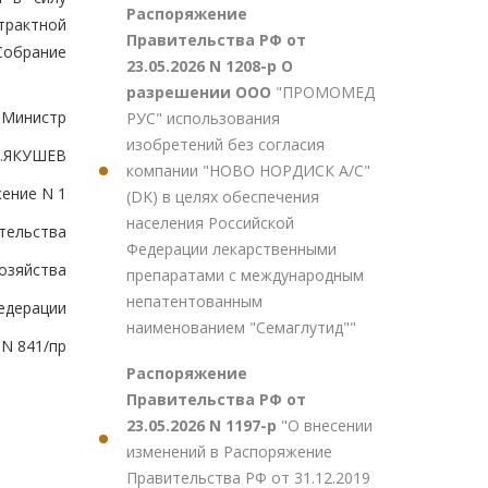
Распоряжение
трактной
Правительства РФ от
Собрание
23.05.2026 N 1208-р О
разрешении ООО
"ПРОМОМЕД
Министр
РУС" использования
изобретений без согласия
В.ЯКУШЕВ
компании "НОВО НОРДИСК А/С"
ение N 1
(DK) в целях обеспечения
населения Российской
ительства
Федерации лекарственными
озяйства
препаратами с международным
непатентованным
едерации
наименованием "Семаглутид""
 N 841/пр
Распоряжение
Правительства РФ от
23.05.2026 N 1197-р
"О внесении
изменений в Распоряжение
Правительства РФ от 31.12.2019