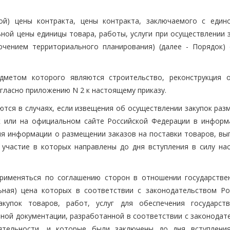
ой) цены контракта, цены контракта, заключаемого с един
ной цены единицы товара, работы, услуги при осуществлении з
ючением территориального планирования) (далее - Порядок) 
едметом которого являются строительство, реконструкция 
огласно приложению N 2 к настоящему приказу.
ются в случаях, если извещения об осуществлении закупок раз
к или на официальном сайте Российской Федерации в информ
я информации о размещении заказов на поставки товаров, вы
 участие в которых направлены до дня вступления в силу на
применяться по соглашению сторон в отношении государстве
ьная) цена которых в соответствии с законодательством Ро
купок товаров, работ, услуг для обеспечения государст
ной документации, разработанной в соответствии с законодат
ятельности, и которые были заключены до дня вступлени