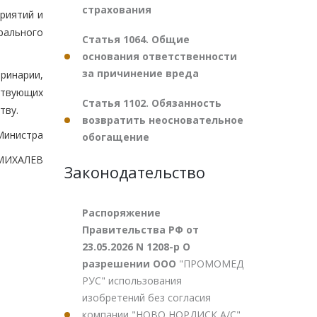
страхования
риятий и
рального
Статья 1064. Общие
основания ответственности
за причинение вреда
ринарии,
ствующих
Статья 1102. Обязанность
тву.
возвратить неосновательное
Министра
обогащение
.МИХАЛЕВ
Законодательство
Распоряжение
Правительства РФ от
23.05.2026 N 1208-р О
разрешении ООО
"ПРОМОМЕД
РУС" использования
изобретений без согласия
компании "НОВО НОРДИСК А/С"