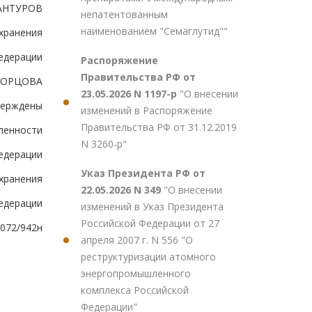
АНТУРОВ
непатентованным
наименованием "Семаглутид""
хранения
едерации
Распоряжение
Правительства РФ от
ВОРЦОВА
23.05.2026 N 1197-р
"О внесении
верждены
изменений в Распоряжение
Правительства РФ от 31.12.2019
ленности
N 3260-р"
едерации
Указ Президента РФ от
хранения
22.05.2026 N 349
"О внесении
едерации
изменений в Указ Президента
Российской Федерации от 27
4072/942н
апреля 2007 г. N 556 "О
реструктуризации атомного
энергопромышленного
комплекса Российской
Федерации"