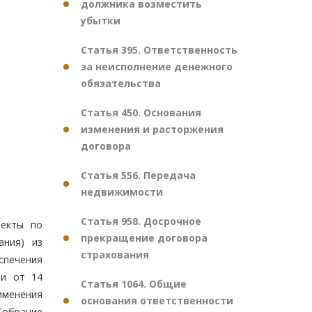
должника возместить
убытки
Статья 395. Ответственность
за неисполнение денежного
обязательства
Статья 450. Основания
изменения и расторжения
договора
Статья 556. Передача
недвижимости
Статья 958. Досрочное
оекты по
прекращение договора
ания) из
страхования
спечения
ии от 14
Статья 1064. Общие
именения
основания ответственности
Собрание