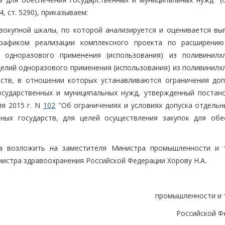
, ст. 5290), приказываем:
вокупной шкалы, по которой анализируется и оценивается вы
графиком реализации комплексного проекта по расширению
й одноразового применения (использования) из поливинилх
делий одноразового применения (использования) из поливинилх
рств, в отношении которых устанавливаются ограничения доп
осударственных и муниципальных нужд, утвержденный постан
я 2015 г. N
102
"Об ограничениях и условиях допуска отдельн
нных государств, для целей осуществления закупок для обе
за возложить на заместителя Министра промышленности и 
нистра здравоохранения Российской Федерации Хорову Н.А.
промышленности и 
Российской Ф