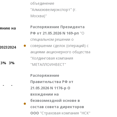
объединение
"Алмазювелирэкспорт" (г.
Москва)"
Распоряжение Президента
оянию на
РФ от 21.05.2026 N 169-рп
"О
специальном решении о
совершении сделок (операций) с
2023
2024
акциями акционерного общества
"Холдинговая компания
3%
3%
"МЕТАЛЛОИНВЕСТ"
Распоряжение
Правительства РФ от
-
-
21.05.2026 N 1176-р О
вхождении на
безвозмездной основе в
состав совета директоров
ООО
"Страховая компания "НСК"
-
-