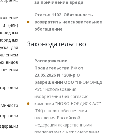
за причинение вреда
Статья 1102. Обязанность
полнение
возвратить неосновательное
 и (или)
обогащение
лоридных
лоридных
Законодательство
уска для
овлением
Распоряжение
ых видов
Правительства РФ от
спечения
23.05.2026 N 1208-р О
разрешении ООО
"ПРОМОМЕД
торговли
РУС" использования
изобретений без согласия
компании "НОВО НОРДИСК А/С"
Министр
(DK) в целях обеспечения
торговли
населения Российской
Федерации лекарственными
едерации
препаратами с международным