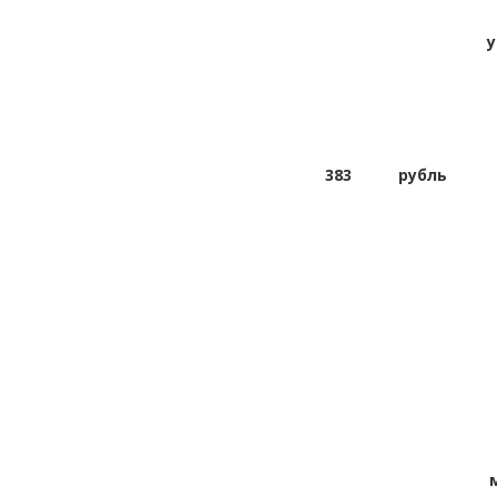
у
383
рубль