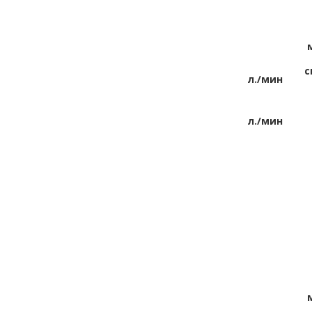
с
л./мин
л./мин