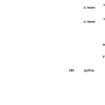
л./мин
л./мин
м
у
383
рубль