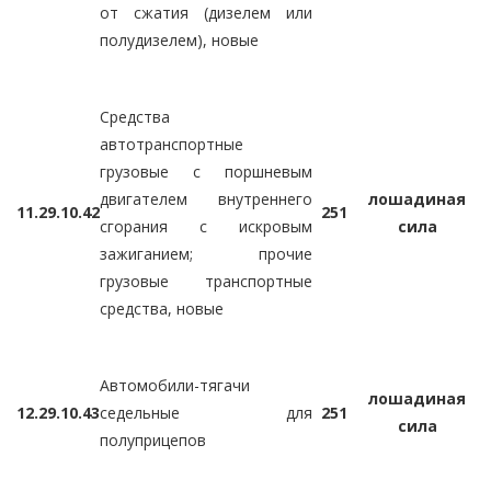
от сжатия (дизелем или
полудизелем), новые
Средства
автотранспортные
грузовые с поршневым
двигателем внутреннего
лошадиная
11.
29.10.42
251
сгорания с искровым
сила
зажиганием; прочие
грузовые транспортные
средства, новые
Автомобили-тягачи
лошадиная
12.
29.10.43
седельные для
251
сила
полуприцепов