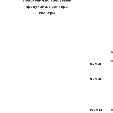
Пояснения по требуемой
продукции: принтеры,
сканеры.
с
л./мин
л./мин
г/кв.м
м