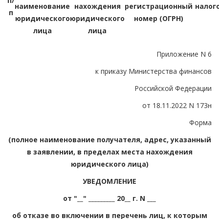
п/
наименование
нахождения
регистрационный
налог
п
юридического
юридического
номер (ОГРН)
лица
лица
Приложение N 6
к приказу Министерства финансов
Российской Федерации
от 18.11.2022 N 173н
Форма
(полное наименование получателя, адрес, указанный
в заявлении, в пределах места нахождения
юридического лица)
УВЕДОМЛЕНИЕ
от "__" _________ 20__ г. N ___
об отказе во включении в перечень лиц, к которым