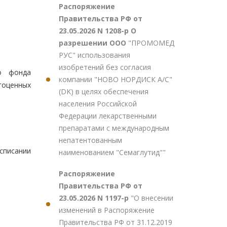
Распоряжение
Правительства РФ от
23.05.2026 N 1208-р О
разрешении ООО
"ПРОМОМЕД
РУС" использования
изобретений без согласия
го фонда
компании "НОВО НОРДИСК А/С"
гоценных
(DK) в целях обеспечения
населения Российской
Федерации лекарственными
препаратами с международным
непатентованным
списании
наименованием "Семаглутид""
Распоряжение
Правительства РФ от
23.05.2026 N 1197-р
"О внесении
изменений в Распоряжение
Правительства РФ от 31.12.2019