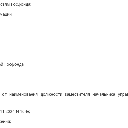
остям Госфонда;
мации:
ей Госфонда;
о от наименования должности заместителя начальника упра
11.2024 N 164н;
ения;