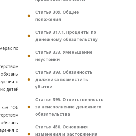
Статья 309. Общие
положения
Статья 317.1. Проценты по
денежному обязательству
 мерах по
Статья 333. Уменьшение
неустойки
терством
Статья 393. Обязанность
 обязаны
должника возместить
едения о
убытки
их детей
Статья 395. Ответственность
за неисполнение денежного
175н "Об
обязательства
терством
 обязаны
Статья 450. Основания
едения о
изменения и расторжения