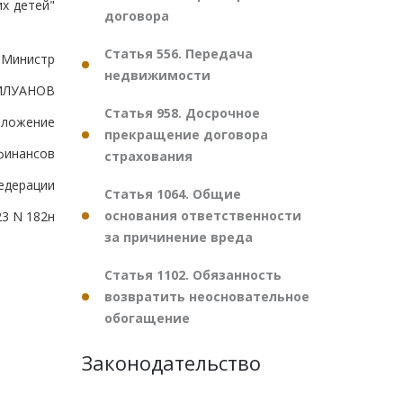
их детей"
договора
Статья 556. Передача
Министр
недвижимости
СИЛУАНОВ
Статья 958. Досрочное
иложение
прекращение договора
финансов
страхования
едерации
Статья 1064. Общие
основания ответственности
23 N 182н
за причинение вреда
Статья 1102. Обязанность
возвратить неосновательное
обогащение
Законодательство