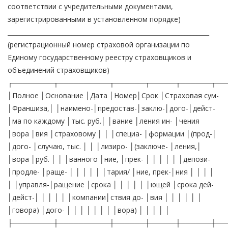
соответствии с учредительными документами,
зарегистрированными в установленном порядке)
__________________________________________________________________
(регистрационный номер страховой организации по
Единому государственному реестру страховщиков и
объединений страховщиков)
┌────────┬──────────┬──────┬─────┬──────┬──
│Полное │Основание │Дата │Номер│Срок │Страховая сум-
│Франшиза,│ │наимено-│предостав-│заклю-│дого-│дейст-
│ма по каждому │тыс. руб.│ │вание │ления ин- │чения
│вора │вия │страховому │ │ │специа- │формации │(прод-│
│дого- │случаю, тыс. │ │ │лизиро- │(заключе- │ления,│
│вора │руб. │ │ │ванного │ние, │прек- │ │ │ │ │ │депози-
│продле- │раще- │ │ │ │ │ │тария/ │ние, прек-│ния │ │ │ │
│ │управля-│ращение │срока │ │ │ │ │ │ющей │срока дей-
│дейст-│ │ │ │ │ │компании│ствия до- │вия │ │ │ │ │ │
│говора) │дого- │ │ │ │ │ │ │ │вора) │ │ │ │ │
├────────┼──────────┼──────┼─────┼──────┼──