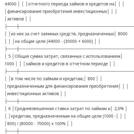
44000 │ │ │отчетного периода займов и кредитов на│ │ │
│финансирование приобретения инвестиционных│ │ │
│активов │ │
├───┼──────────────────────────────────────
│ │из них за счет заемных средств, предназначенных│ 8000
│ │ │на общие цели (44000 - (30000 + 6000) │ │
├───┼──────────────────────────────────────
│ 5 │Общая сумма затрат, связанных с использованием│
1000 │ │ │займов и кредитов в отчетном периоде │ │
├───┼──────────────────────────────────────
│ │в том числе по займам и кредитам,│ 800 │ │
│предназначенным для финансирования приобретения│ │ │
│инвестиционных активов │ │
├───┼──────────────────────────────────────
│ 6 │Средневзвешенная ставка затрат по займам и│ 2,0% │
│ │кредитам, предназначенным на общие цели (1000 -│ │ │
│800) / (80000 - 70000) x 100% │ │
├───┼──────────────────────────────────────