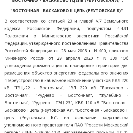
"ВОСТОЧНАЯ - БАСКАКОВО I ЦЕПЬ (РЕУТОВСКАЯ А)",
"ВОСТОЧНАЯ - БАСКАКОВО II ЦЕПЬ (РЕУТОВСКАЯ Б)"
В соответствии со статьей 23 и главой V.7 Земельного
кодекса Российской Федерации, подпунктом 4.4.31
Положения о Министерстве энергетики Российской
Федерации, утвержденного постановлением Правительства
Российской Федерации от 28 мая 2008 г. N 400, приказом
Минэнерго России от 29 апреля 2020 г. N 339 "Об
утверждении документации по планировке территории для
размещения объектов энергетики федерального значения
"Переустройство в кабельное исполнение участков КВЛ 220
кВ "ТЭЦ-22 - Восточная", "ВЛ 220 кВ "Баскаково -
Восточная", "Руднево - Восточная", "Жулебино -
Восточная", "Руднево - ТЭЦ-23", КВЛ 110 кВ "Восточная -
Баскаково I цепь (Реутовская А)", "Восточная - Баскаково II
цепь (Реутовская Б)", на основании ходатайства
уполномоченного представителя ПАО "Россети Московский
регион" (ИНН 5036065113), направленного письмом от 25