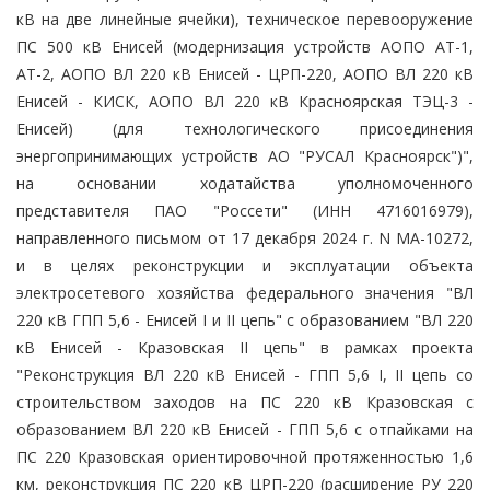
кВ на две линейные ячейки), техническое перевооружение
ПС 500 кВ Енисей (модернизация устройств АОПО АТ-1,
АТ-2, АОПО ВЛ 220 кВ Енисей - ЦРП-220, АОПО ВЛ 220 кВ
Енисей - КИСК, АОПО ВЛ 220 кВ Красноярская ТЭЦ-3 -
Енисей) (для технологического присоединения
энергопринимающих устройств АО "РУСАЛ Красноярск")",
на основании ходатайства уполномоченного
представителя ПАО "Россети" (ИНН 4716016979),
направленного письмом от 17 декабря 2024 г. N МА-10272,
и в целях реконструкции и эксплуатации объекта
электросетевого хозяйства федерального значения "ВЛ
220 кВ ГПП 5,6 - Енисей I и II цепь" с образованием "ВЛ 220
кВ Енисей - Кразовская II цепь" в рамках проекта
"Реконструкция ВЛ 220 кВ Енисей - ГПП 5,6 I, II цепь со
строительством заходов на ПС 220 кВ Кразовская с
образованием ВЛ 220 кВ Енисей - ГПП 5,6 с отпайками на
ПС 220 Кразовская ориентировочной протяженностью 1,6
км, реконструкция ПС 220 кВ ЦРП-220 (расширение РУ 220