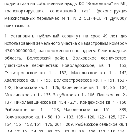
подачи газа на собственные нужды КС "Волховская" из МГ,
транспортирующих сеноманский газ" (реконструкция
межсистемных перемычек N 1, N 2 СЕГ-4-СЕГ-1 Ду1000)"
приказываю:
1. Установить публичный сервитут на срок 49 лет для
использования земельного участка с кадастровым номером
47:00:0000000:4, расположенного по адресу: Ленинградская
область, Волховский район, Волховское лесничество,
участковые лесничества: Новоладожское, кв. 1 - 153,
Сясьстроевское кв. 1 - 182, Масельгское кв. 1 - 142,
Хваловское кв. 1 - 155, Волховстроевское кв. 1 - 151, 153 -
178, Порожское кв. 1 - 126, Зареченское кв. 1 - 34, 36 - 104,
Мыслинское кв. 1 - 135, Загубское кв. 1 - 106, Пашское кв. 2 -
137, Николаевщинское кв. 154 - 271, Кондежское кв. 1 - 160,
Рыбежское кв. 1 - 153, Часовенское кв. 161 - 339,
Колчановское кв. 1 - 58, 101 - 103, 105 - 120, 122 - 125, 127 -
154, 156 - 158, 161 - 176, 201 - 209, Рыбежское сельское кв. 1
- 14, 17, 19 - 24, 27 - 68, 70 - 82, 84, 86 - 109, 112, 113, 116 -