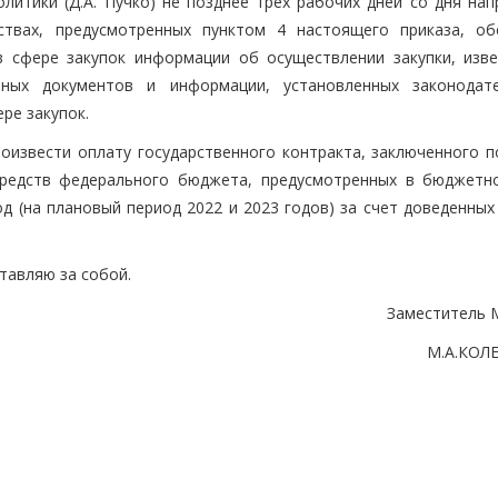
литики (Д.А. Пучко) не позднее трех рабочих дней со дня нап
твах, предусмотренных пунктом 4 настоящего приказа, об
 сфере закупок информации об осуществлении закупки, изв
иных документов и информации, установленных законодат
ре закупок.
роизвести оплату государственного контракта, заключенного п
 средств федерального бюджета, предусмотренных в бюджетн
д (на плановый период 2022 и 2023 годов) за счет доведенных
тавляю за собой.
Заместитель 
М.А.КОЛ