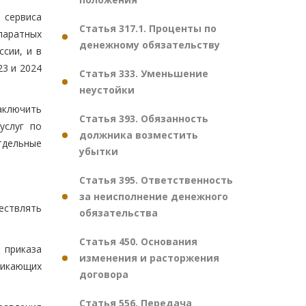
 сервиса
Статья 317.1. Проценты по
паратных
денежному обязательству
сии, и в
23 и 2024
Статья 333. Уменьшение
неустойки
аключить
Статья 393. Обязанность
услуг по
должника возместить
тдельные
убытки
Статья 395. Ответственность
за неисполнение денежного
ествлять
обязательства
Статья 450. Основания
 приказа
изменения и расторжения
никающих
договора
Статья 556. Передача