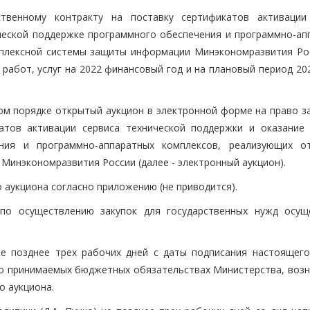
твенному контракту на поставку сертификатов активации
ической поддержке программного обеспечения и программно-ап
плексной системы защиты информации Минэкономразвития Рос
работ, услуг на 2022 финансовый год и на плановый период 20
ном порядке открытый аукцион в электронной форме на право з
атов активации сервиса технической поддержки и оказание 
ния и программно-аппаратных комплексов, реализующих о
инэкономразвития России (далее - электронный аукцион).
 аукциона согласно приложению (не приводится).
 по осуществлению закупок для государственных нужд осущ
не позднее трех рабочих дней с даты подписания настоящего
 о принимаемых бюджетных обязательствах Министерства, воз
о аукциона.