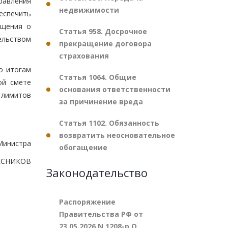
равления
недвижимости
еспечить
ещения о
Статья 958. Досрочное
ельством
прекращение договора
страхования
о итогам
Статья 1064. Общие
ой смете
основания ответственности
 лимитов
за причинение вреда
Статья 1102. Обязанность
возвратить неосновательное
Министра
обогащение
ЕСНИКОВ
Законодательство
Распоряжение
Правительства РФ от
23.05.2026 N 1208-р О