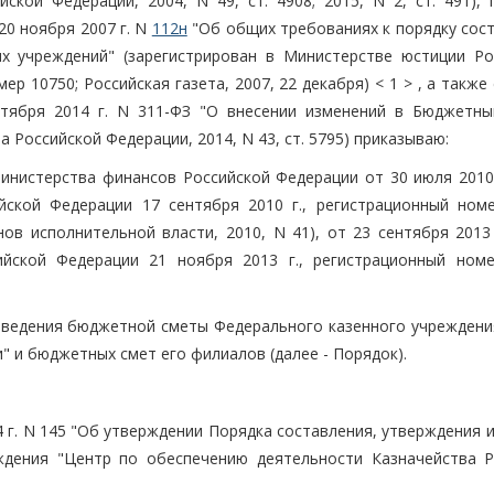
ской Федерации, 2004, N 49, ст. 4908; 2015, N 2, ст. 491), 
0 ноября 2007 г. N
112н
"Об общих требованиях к порядку сост
х учреждений" (зарегистрирован в Министерстве юстиции Ро
ер 10750; Российская газета, 2007, 22 декабря) < 1 > , а также
ктября 2014 г. N 311-ФЗ "О внесении изменений в Бюджетны
 Российской Федерации, 2014, N 43, ст. 5795) приказываю:
Министерства финансов Российской Федерации от 30 июля 2010 
йской Федерации 17 сентября 2010 г., регистрационный номе
в исполнительной власти, 2010, N 41), от 23 сентября 2013 
ийской Федерации 21 ноября 2013 г., регистрационный номе
и ведения бюджетной сметы Федерального казенного учреждени
" и бюджетных смет его филиалов (далее - Порядок).
 г. N 145 "Об утверждении Порядка составления, утверждения 
дения "Центр по обеспечению деятельности Казначейства Р