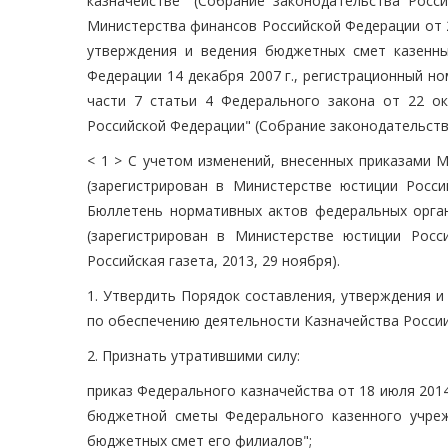
казначействе" (Собрание законодательства Россий
Министерства финансов Российской Федерации от 2
утверждения и ведения бюджетных смет казенны
Федерации 14 декабря 2007 г., регистрационный ном
части 7 статьи 4 Федерального закона от 22 о
Российской Федерации" (Собрание законодательства
< 1 > С учетом изменений, внесенных приказами 
(зарегистрирован в Министерстве юстиции Росси
Бюллетень нормативных актов федеральных органо
(зарегистрирован в Министерстве юстиции Росс
Российская газета, 2013, 29 ноября).
1. Утвердить Порядок составления, утверждения 
по обеспечению деятельности Казначейства России
2. Признать утратившими силу:
приказ Федерального казначейства от 18 июля 2014
бюджетной сметы Федерального казенного учреж
бюджетных смет его филиалов";