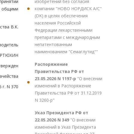
изобретений без согласия
принятии
компании "НОВО НОРДИСК А/С"
с общими
(DK) в целях обеспечения
населения Российской
тва В.К.
Федерации лекарственными
препаратами с международным
непатентованным
водитель
наименованием "Семаглутид""
.АРТЮХИН
Распоряжение
твержден
Правительства РФ от
ачейства
23.05.2026 N 1197-р
"О внесении
изменений в Распоряжение
 г. N 370
Правительства РФ от 31.12.2019
N 3260-р"
Указ Президента РФ от
22.05.2026 N 349
"О внесении
изменений в Указ Президента