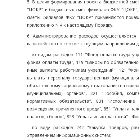
5. В целях формирования проекта бюджетной см
"ЦОКР" и бюджетных смет филиалов ФКУ "ЦОКР",
сметы филиалов ФКУ "ЦОКР" применяются показа
приложению N 4 к настоящему Порядку.
6. Администрирование расходов осуществляется
казначейства по соответствующим направлениям де
- по видам расходов 111 "Фонд оплаты труда уч
фонда оплаты труда", 119 "Взносы по обязательн
иные выплаты работникам учреждений", 121 "Фонд
выплаты персоналу государственных (муниципаль
обязательному социальному страхованию на выпла
(муниципальных) органов", 321 "Пособия, ком
нормативных обязательств", 831 "Исполнение
возмещению причиненного вреда", 851 "Уплата нало
налогов, сборов", 853 "Уплата иных платежей" - Ф
- по виду расходов 242 "Закупка товаров, ра
Управлением информационных систем;