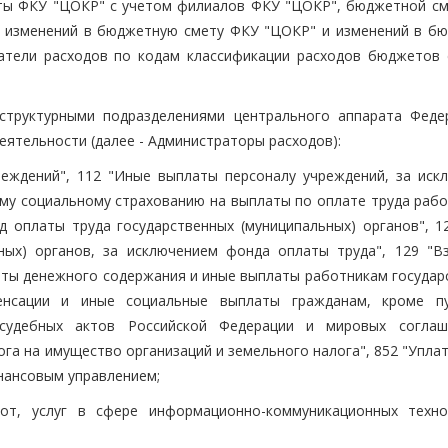
еты ФКУ "ЦОКР" с учетом филиалов ФКУ "ЦОКР", бюджетной с
 изменений в бюджетную смету ФКУ "ЦОКР" и изменений в б
тели расходов по кодам классификации расходов бюджетов 
 структурными подразделениями центрального аппарата Феде
ятельности (далее - Администраторы расходов):
реждений", 112 "Иные выплаты персоналу учреждений, за иск
ому социальному страхованию на выплаты по оплате труда рабо
 оплаты труда государственных (муниципальных) органов", 1
ных) органов, за исключением фонда оплаты труда", 129 "В
ты денежного содержания и иные выплаты работникам государ
пенсации и иные социальные выплаты гражданам, кроме п
 судебных актов Российской Федерации и мировых согла
га на имущество организаций и земельного налога", 852 "Упла
инансовым управлением;
бот, услуг в сфере информационно-коммуникационных техно