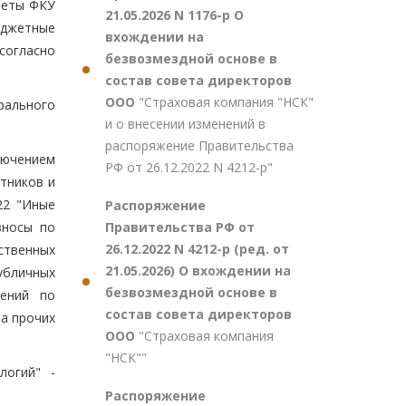
меты ФКУ
21.05.2026 N 1176-р О
юджетные
вхождении на
согласно
безвозмездной основе в
состав совета директоров
ООО
"Страховая компания "НСК"
рального
и о внесении изменений в
распоряжение Правительства
лючением
РФ от 26.12.2022 N 4212-р"
тников и
22 "Иные
Распоряжение
Правительства РФ от
зносы по
26.12.2022 N 4212-р (ред. от
ственных
21.05.2026) О вхождении на
убличных
безвозмездной основе в
шений по
состав совета директоров
та прочих
ООО
"Страховая компания
"НСК""
логий" -
Распоряжение