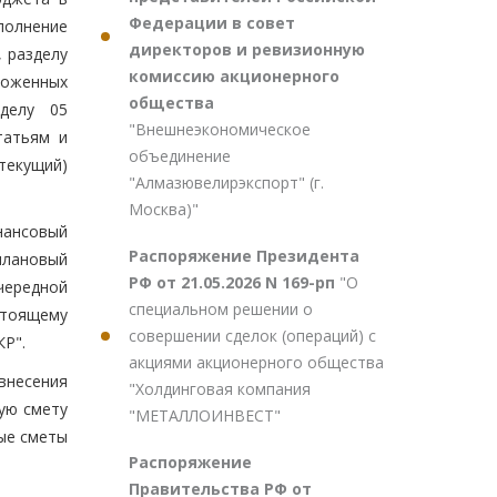
Федерации в совет
полнение
директоров и ревизионную
 разделу
комиссию акционерного
моженных
общества
зделу 05
"Внешнеэкономическое
татьям и
объединение
текущий)
"Алмазювелирэкспорт" (г.
Москва)"
нансовый
Распоряжение Президента
плановый
РФ от 21.05.2026 N 169-рп
"О
чередной
специальном решении о
стоящему
совершении сделок (операций) с
Р".
акциями акционерного общества
внесения
"Холдинговая компания
ую смету
"МЕТАЛЛОИНВЕСТ"
ые сметы
Распоряжение
Правительства РФ от