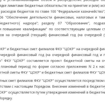
ядке лимитами бюджетных обязательств на принятие и (или) ис
 расходов бюджетов по главе 100 "Федеральное казначейство",
 06 "Обеспечение деятельности финансовых, налоговых и та
юджетного) надзора"; разделу 07 "Образование", подра
 и повышение квалификации" по соответствующим целевым с
ов на очередной (текущий) финансовый год (на очередной (
ОКР" и бюджетных смет филиалов ФКУ "ЦОКР" на очередной фи
очередной финансовый год (на очередной финансовый год и 
во" ФКУ "ЦОКР" составляется проект бюджетной сметы на о
и плановый период) по форме согласно приложению N 2 к на
жетной сметы ФКУ "ЦОКР" и бюджетных смет филиалов ФКУ "ЦОК
тных смет филиалов ФКУ "ЦОКР" осуществляется посредством 
тствии с настоящим Порядком. Внесение изменений в бюджетн
КР" осуществляется путем утверждения изменений в бюджетн
Порядку.