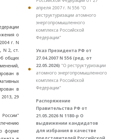
Российской Федерации от 27
апреля 2007 г. N 556 "О
реструктуризации атомного
энергопромышленного
едерации
комплекса Российской
ложения о
Федерации"
004 г. N
 N 2, ст.
Указ Президента РФ от
27.04.2007 N 556 (ред. от
б общих
22.05.2026)
"О реструктуризации
менений,
атомного энергопромышленного
ирован в
комплекса Российской
мативных
Федерации"
ирован в
 2013, 29
Распоряжение
Правительства РФ от
 России"
21.05.2026 N 1180-р О
выдвижении кандидатов
спечению
для избрания в качестве
по форме
представителей Российской
юджета в