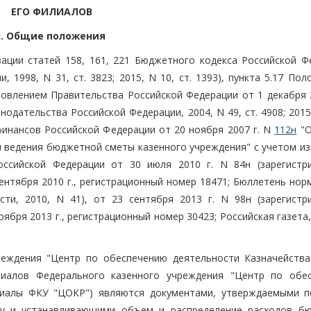
ЕГО ФИЛИАЛОВ
I. Общие положения
ации статей 158, 161, 221 Бюджетного кодекса Российской Ф
 1998, N 31, ст. 3823; 2015, N 10, ст. 1393), пункта 5.17 По
овлением Правительства Российской Федерации от 1 декабря 2
одательства Российской Федерации, 2004, N 49, ст. 4908; 2015,
финансов Российской Федерации от 20 ноября 2007 г. N
112н
"О
и ведения бюджетной сметы казенного учреждения" с учетом из
оссийской Федерации от 30 июля 2010 г. N 84н (зарегистр
ентября 2010 г., регистрационный номер 18471; Бюллетень нор
ти, 2010, N 41), от 23 сентября 2013 г. N 98н (зарегистр
бря 2013 г., регистрационный номер 30423; Российская газета,
реждения "Центр по обеспечению деятельности Казначейства
иалов Федерального казенного учреждения "Центр по обе
илиалы ФКУ "ЦОКР") являются документами, утверждаемыми 
у и устанавливающими объем и распределение расходов б