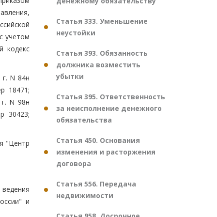
приказом
денежному обязательству
авления,
Статья 333. Уменьшение
ссийской
неустойки
 с учетом
й кодекс
Статья 393. Обязанность
должника возместить
убытки
г. N 84н
р 18471;
Статья 395. Ответственность
г. N 98н
за неисполнение денежного
р 30423;
обязательства
Статья 450. Основания
я "Центр
изменения и расторжения
договора
Статья 556. Передача
и ведения
недвижимости
оссии" и
Статья 958. Досрочное