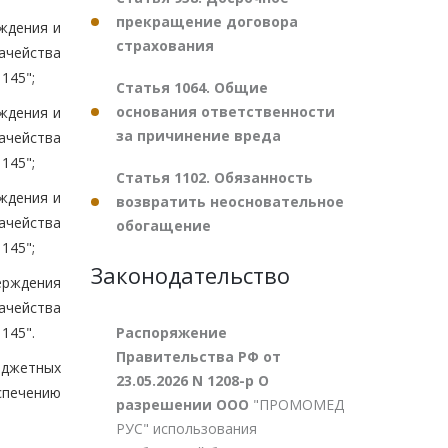
прекращение договора
рждения и
страхования
ачейства
145";
Статья 1064. Общие
основания ответственности
рждения и
за причинение вреда
ачейства
145";
Статья 1102. Обязанность
рждения и
возвратить неосновательное
ачейства
обогащение
145";
Законодательство
верждения
ачейства
Распоряжение
145".
Правительства РФ от
юджетных
23.05.2026 N 1208-р О
спечению
разрешении ООО
"ПРОМОМЕД
РУС" использования