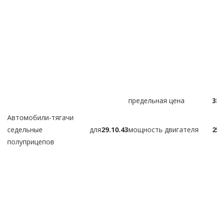
предельная цена
3
Автомобили-тягачи
седельные для
29.10.43
мощность двигателя
2
полуприцепов