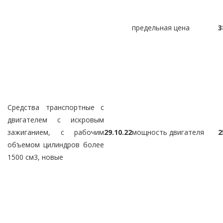
предельная цена
3
Средства транспортные с
двигателем с искровым
зажиганием, с рабочим
29.10.22
мощность двигателя
2
объемом цилиндров более
1500 см3, новые