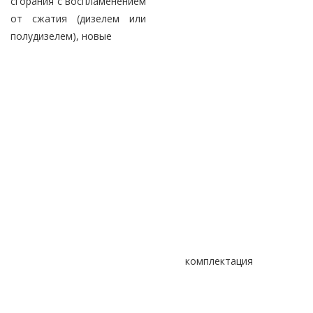
сгорания с воспламенением
от сжатия (дизелем или
полудизелем), новые
комплектация