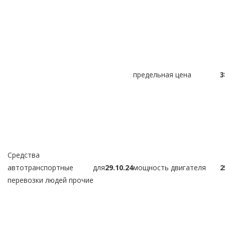
предельная цена
3
Средства
автотранспортные для
29.10.24
мощность двигателя
2
перевозки людей прочие