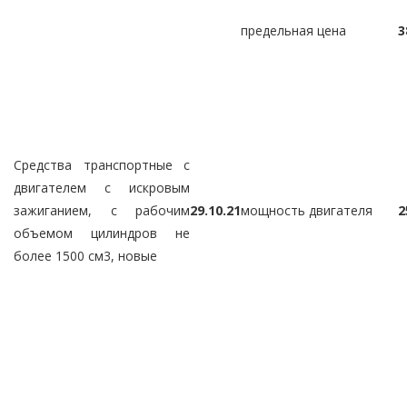
предельная цена
3
Средства транспортные с
двигателем с искровым
зажиганием, с рабочим
29.10.21
мощность двигателя
2
объемом цилиндров не
более 1500 см3, новые