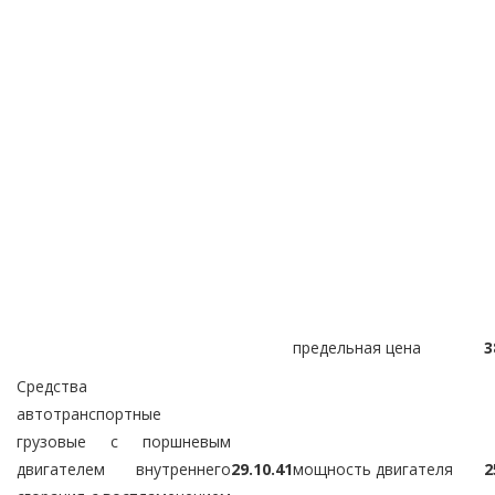
предельная цена
3
Средства
автотранспортные
грузовые с поршневым
двигателем внутреннего
29.10.41
мощность двигателя
2