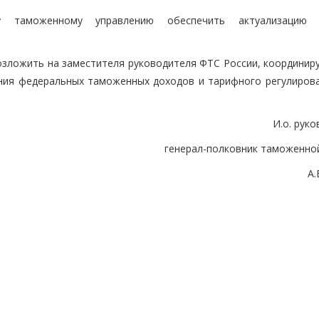
му таможенному управлению обеспечить актуализацию р
возложить на заместителя руководителя ФТС России, координир
ния федеральных таможенных доходов и тарифного регулиров
И.о. рук
генерал-полковник таможенно
А