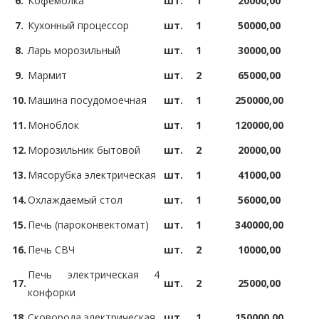
6.
Кофемолка
шт.
1
20000,00
7.
Кухонный процессор
шт.
1
50000,00
8.
Ларь морозильный
шт.
1
30000,00
9.
Мармит
шт.
2
65000,00
10.
Машина посудомоечная
шт.
1
250000,00
11.
Моноблок
шт.
1
120000,00
12.
Морозильник бытовой
шт.
2
20000,00
13.
Мясорубка электрическая
шт.
1
41000,00
14.
Охлаждаемый стол
шт.
1
56000,00
15.
Печь (пароконвектомат)
шт.
1
340000,00
16.
Печь СВЧ
шт.
2
10000,00
Печь электрическая 4
17.
шт.
2
25000,00
конфорки
18.
Сковорода электрическая
шт.
1
150000,00