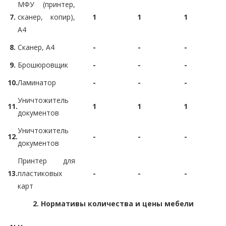
МФУ (принтер,
7.
сканер, копир),
1
1
1
A4
8.
Сканер, A4
-
-
-
9.
Брошюровщик
-
-
-
10.
Ламинатор
-
-
-
Уничтожитель
11.
1
1
1
документов
Уничтожитель
12.
-
-
-
документов
Принтер для
13.
пластиковых
-
-
-
карт
2. Нормативы количества и цены мебели