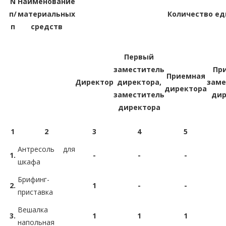
N
Наименование
п/
материальных
Количество ед
п
средств
Первый
заместитель
Пр
Приемная
Директор
директора,
заме
директора
заместитель
дир
директора
1
2
3
4
5
Антресоль для
1.
-
-
-
шкафа
Брифинг-
2.
1
-
-
приставка
Вешалка
3.
1
1
1
напольная