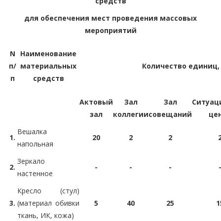
средств
для обеспечения мест проведения массовых
мероприятий
N
Наименование
п/
материальных
Количество единиц,
п
средств
Актовый
Зал
Зал
Ситуац
зал
коллегии
совещаний
це
Вешалка
1.
20
2
2
напольная
Зеркало
2.
-
-
-
настенное
Кресло (стул)
3.
(материал обивки
5
40
25
1
ткань, ИК, кожа)