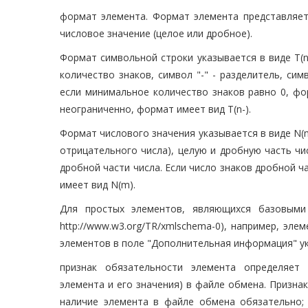
формат элемента. Формат элемента представляет
числовое значение (целое или дробное).
Формат символьной строки указывается в виде T(n-
количество знаков, символ "-" - разделитель, сим
если минимальное количество знаков равно 0, фор
неограниченно, формат имеет вид T(n-).
Формат числового значения указывается в виде N(m.
отрицательного числа), целую и дробную часть чи
дробной части числа. Если число знаков дробной ч
имеет вид N(m).
Для простых элементов, являющихся базовыми
http://www.w3.org/TR/xmlschema-0), например, эле
элементов в поле "Дополнительная информация" ук
признак обязательности элемента определяет 
элемента и его значения) в файле обмена. Призна
наличие элемента в файле обмена обязательно; 