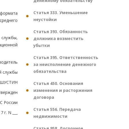
денежному обязательству
Статья 333. Уменьшение
 формата
неустойки
реднего
Статья 393. Обязанность
 службы,
должника возместить
ационной
убытки
Статья 395. Ответственность
водитель
за неисполнение денежного
обязательства
й службы
ИШУСТИН
Статья 450. Основания
изменения и расторжения
твержден
договора
С России
Статья 556. Передача
7 г. N ___
недвижимости
Статья 958. Досрочное