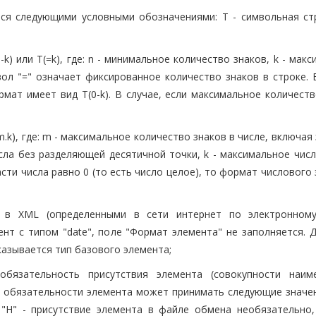
ся следующими условными обозначениями: T - символьная стр
k) или T(=k), где: n - минимальное количество знаков, k - мак
вол "=" означает фиксированное количество знаков в строке. 
мат имеет вид T(0-k). В случае, если максимальное количеств
k), где: m - максимальное количество знаков в числе, включая 
сла без разделяющей десятичной точки, k - максимальное числ
асти числа равно 0 (то есть число целое), то формат числового
 в XML (определенными в сети интернет по электронному
мент с типом "date", поле "Формат элемента" не заполняется. 
азывается тип базового элемента;
обязательность присутствия элемента (совокупности наим
к обязательности элемента может принимать следующие значени
"Н" - присутствие элемента в файле обмена необязательно,