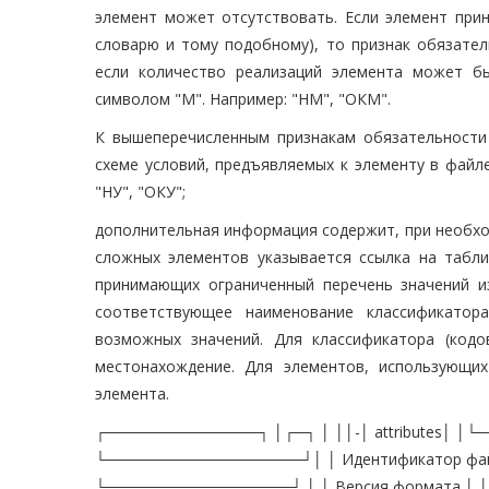
элемент может отсутствовать. Если элемент прин
словарю и тому подобному), то признак обязател
если количество реализаций элемента может б
символом "М". Например: "НМ", "ОКМ".
К вышеперечисленным признакам обязательности
схеме условий, предъявляемых к элементу в файл
"НУ", "ОКУ";
дополнительная информация содержит, при необход
сложных элементов указывается ссылка на табли
принимающих ограниченный перечень значений из
соответствующее наименование классификатор
возможных значений. Для классификатора (код
местонахождение. Для элементов, использующих
элемента.
┌──────────────┐ │┌─┐ │ ││-│ attributes│ │
└──────────────────┘│ │ Идентификатор фай
└─────────────────┘ │ │ Версия формата │ 