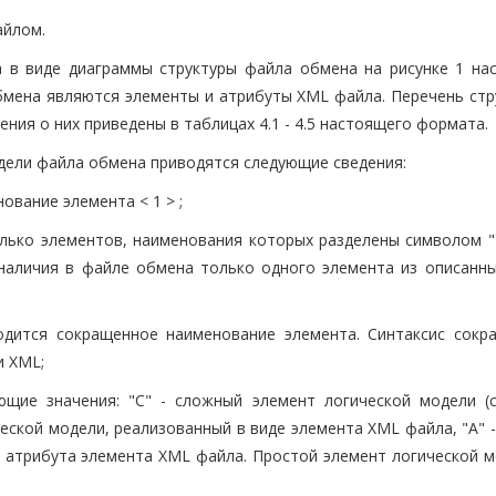
айлом.
а в виде диаграммы структуры файла обмена на рисунке 1 на
мена являются элементы и атрибуты XML файла. Перечень стр
ния о них приведены в таблицах 4.1 - 4.5 настоящего формата.
дели файла обмена приводятся следующие сведения:
вание элемента < 1 > ;
олько элементов, наименования которых разделены символом "|
наличия в файле обмена только одного элемента из описанны
одится сокращенное наименование элемента. Синтаксис сокр
и XML;
ющие значения: "С" - сложный элемент логической модели (
еской модели, реализованный в виде элемента XML файла, "А" 
е атрибута элемента XML файла. Простой элемент логической м