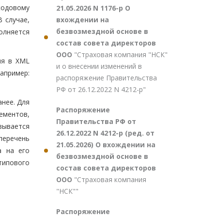
кодовому
21.05.2026 N 1176-р О
вхождении на
 случае,
безвозмездной основе в
олняется
состав совета директоров
ООО
"Страховая компания "НСК"
ия в XML
и о внесении изменений в
апример:
распоряжение Правительства
РФ от 26.12.2022 N 4212-р"
нее. Для
Распоряжение
ементов,
Правительства РФ от
зывается
26.12.2022 N 4212-р (ред. от
перечень
21.05.2026) О вхождении на
а на его
безвозмездной основе в
типового
состав совета директоров
ООО
"Страховая компания
"НСК""
Распоряжение