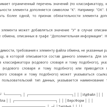
имает ограниченный перечень значений (по классификатору, 
ьности элемента дополняется символом "К". Например: "ОК". В
ыть более одной, то признак обязательности элемента доп
 элемента может добавляться значение "У" в случае описан
е обмена, описанных в графе "Дополнительная информация". Н
имости, требования к элементу файла обмена, не указанные ра
цу, в которой описывается состав данного элемента. Для эл
 классификатора (кодового словаря и тому подобного), ука
а (кодового словаря и тому подобного) или приводится 
ового словаря и тому подобного) может указываться ссылк
 пользовательский тип данных, указывается наименование 
└─┘ └──────┐ │ ┌──────────────────┐│ │ │ИдФайл ││ │
ла │ │ ┌─────────────────┐ │ │ │ВерсФорм │ │ │
│ ┌─────────────────┐ │ ┌┤ │ТипИнф │ │ ││