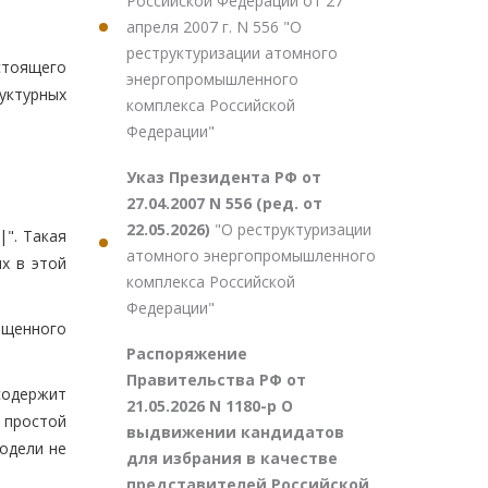
Российской Федерации от 27
апреля 2007 г. N 556 "О
реструктуризации атомного
стоящего
энергопромышленного
уктурных
комплекса Российской
Федерации"
Указ Президента РФ от
27.04.2007 N 556 (ред. от
22.05.2026)
"О реструктуризации
". Такая
атомного энергопромышленного
х в этой
комплекса Российской
Федерации"
ащенного
Распоряжение
Правительства РФ от
содержит
21.05.2026 N 1180-р О
- простой
выдвижении кандидатов
одели не
для избрания в качестве
представителей Российской