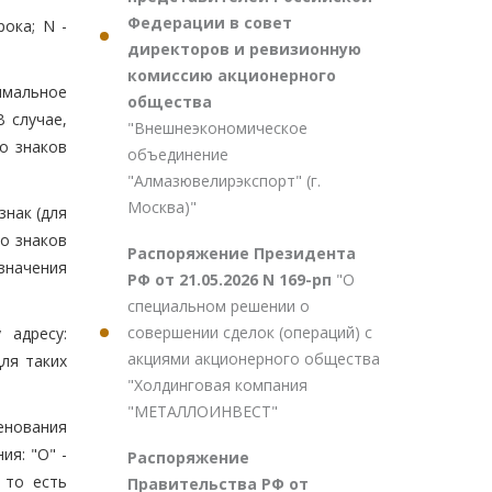
Федерации в совет
ока; N -
директоров и ревизионную
комиссию акционерного
симальное
общества
В случае,
"Внешнеэкономическое
о знаков
объединение
"Алмазювелирэкспорт" (г.
Москва)"
знак (для
о знаков
Распоряжение Президента
 значения
РФ от 21.05.2026 N 169-рп
"О
специальном решении о
совершении сделок (операций) с
 адресу:
акциями акционерного общества
Для таких
"Холдинговая компания
"МЕТАЛЛОИНВЕСТ"
енования
я: "О" -
Распоряжение
 то есть
Правительства РФ от