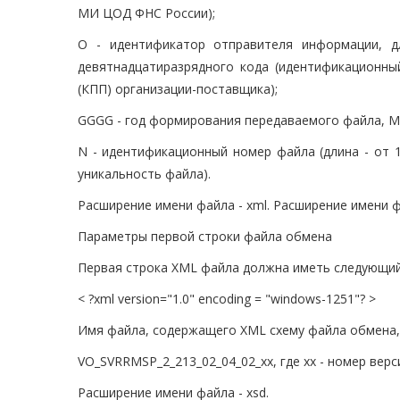
МИ ЦОД ФНС России);
O - идентификатор отправителя информации, д
девятнадцатиразрядного кода (идентификационны
(КПП) организации-поставщика);
GGGG - год формирования передаваемого файла, MM
N - идентификационный номер файла (длина - от 
уникальность файла).
Расширение имени файла - xml. Расширение имени 
Параметры первой строки файла обмена
Первая строка XML файла должна иметь следующий
< ?xml version="1.0" encoding = "windows-1251"? >
Имя файла, содержащего XML схему файла обмена,
VO_SVRRMSP_2_213_02_04_02_xx, где xx - номер верс
Расширение имени файла - xsd.