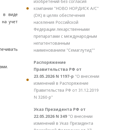
изобретений без согласия
компании "НОВО НОРДИСК А/С"
я в виде
(DK) в целях обеспечения
 на учет
населения Российской
Федерации лекарственными
препаратами с международным
непатентованным
печивать
наименованием "Семаглутид""
Распоряжение
ами.
Правительства РФ от
23.05.2026 N 1197-р
"О внесении
изменений в Распоряжение
Правительства РФ от 31.12.2019
N 3260-р"
Указ Президента РФ от
22.05.2026 N 349
"О внесении
изменений в Указ Президента