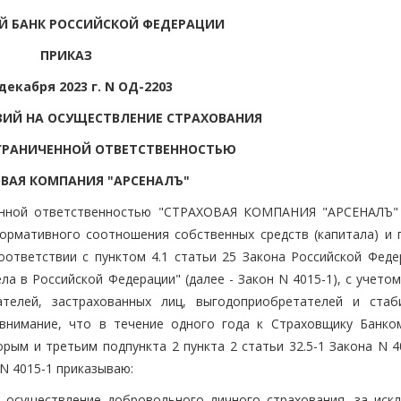
Й БАНК РОССИЙСКОЙ ФЕДЕРАЦИИ
ПРИКАЗ
 декабря 2023 г. N ОД-2203
ЗИЙ НА ОСУЩЕСТВЛЕНИЕ СТРАХОВАНИЯ
ГРАНИЧЕННОЙ ОТВЕТСТВЕННОСТЬЮ
ОВАЯ КОМПАНИЯ "АРСЕНАЛЪ"
енной ответственностью "СТРАХОВАЯ КОМПАНИЯ "АРСЕНАЛЪ" 
ормативного соотношения собственных средств (капитала) и 
оответствии с пунктом 4.1 статьи 25 Закона Российской Феде
а в Российской Федерации" (далее - Закон N 4015-1), с учето
телей, застрахованных лиц, выгодоприобретателей и стаб
 внимание, что в течение одного года к Страховщику Банко
ым и третьим подпункта 2 пункта 2 статьи 32.5-1 Закона N 40
 N 4015-1 приказываю:
а осуществление добровольного личного страхования, за иск