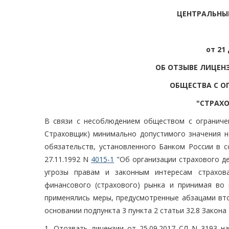
ЦЕНТРАЛЬНЫ
от 21
ОБ ОТЗЫВЕ ЛИЦЕН
ОБЩЕСТВА С О
"СТРАХ
В связи с несоблюдением обществом с огранич
Страховщик) минимально допустимого значения н
обязательств, установленного Банком России в с
27.11.1992 N
4015-1
"Об организации страхового дел
угрозы правам и законным интересам страхова
финансового (страхового) рынка и принимая во
применялись меры, предусмотренные абзацами втор
основании подпункта 3 пункта 2 статьи 32.8 Закона
1. Отозвать лицензии от 25.09.2017 СЛ N 3193 н