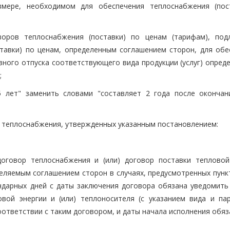
азмере, необходимом для обеспечения теплоснабжения (пос
оров теплоснабжения (поставки) по ценам (тарифам), по
тавки) по ценам, определенным соглашением сторон, для обе
ного отпуска соответствующего вида продукции (услуг) опреде
;
5 лет" заменить словами "составляет 2 года после окончан
ре теплоснабжения, утвержденных указанным постановлением:
 договор теплоснабжения и (или) договор поставки тепловой
деляемым соглашением сторон в случаях, предусмотренных пунк
ендарных дней с даты заключения договора обязана уведомить
вой энергии и (или) теплоносителя (с указанием вида и па
оответствии с таким договором, и даты начала исполнения обя