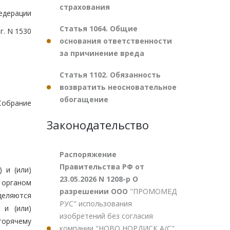
страхования
едерации
Статья 1064. Общие
г. N 1530
основания ответственности
за причинение вреда
Статья 1102. Обязанность
возвратить неосновательное
обогащение
обрание
Законодательство
Распоряжение
Правительства РФ от
 и (или)
23.05.2026 N 1208-р О
 органом
разрешении ООО
"ПРОМОМЕД
деляются
РУС" использования
 и (или)
изобретений без согласия
горячему
компании "НОВО НОРДИСК А/С"