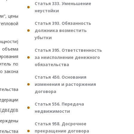
Статья 333. Уменьшение
неустойки
ии", цены
Статья 393. Обязанность
тепловой
должника возместить
убытки
ощности)
о объема
Статья 395. Ответственность
ирования
за неисполнение денежного
итель по
обязательства
го закона
Статья 450. Основания
изменения и расторжения
тельства
договора
едерации
Статья 556. Передача
ЕДВЕДЕВ
недвижимости
верждены
Статья 958. Досрочное
прекращение договора
тельства