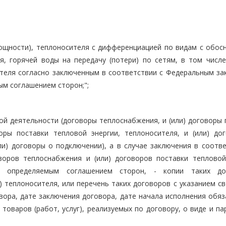
(мощности), теплоносителя с дифференциацией по видам с обос
я, горячей воды на передачу (потери) по сетям, в том числ
ителя согласно заключенным в соответствии с Федеральным за
м соглашением сторон;";
ой деятельности (договоры теплоснабжения, и (или) договоры 
воры поставки тепловой энергии, теплоносителя, и (или) до
и) договоры о подключении), а в случае заключения в соотве
оров теплоснабжения и (или) договоров поставки тепловой
, определяемым соглашением сторон, - копии таких до
 теплоносителя, или перечень таких договоров с указанием св
вора, дате заключения договора, дате начала исполнения обяз
товаров (работ, услуг), реализуемых по договору, о виде и п