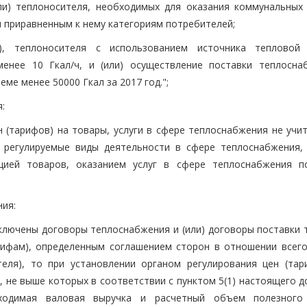
ли) теплоносителя, необходимых для оказания коммунальных 
 приравненным к нему категориям потребителей;
), теплоносителя с использованием источника тепловой 
менее 10 Гкал/ч, и (или) осуществление поставки теплосн
ме менее 50000 Гкал за 2017 год.";
:
 (тарифов) на товары, услуги в сфере теплоснабжения не учи
 регулируемые виды деятельности в сфере теплоснабжения,
цией товаров, оказанием услуг в сфере теплоснабжения п
ия:
ключены договоры теплоснабжения и (или) договоры поставки 
арифам), определенным соглашением сторон в отношении всег
теля), то при установлении органом регулирования цен (тар
 не выше которых в соответствии с пунктом 5(1) настоящего д
бходимая валовая выручка и расчетный объем полезного