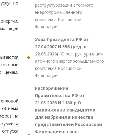
услуг по
реструктуризации атомного
энергопромышленного
комплекса Российской
энергии,
Федерации"
абжающей
Указ Президента РФ от
27.04.2007 N 556 (ред. от
22.05.2026)
"О реструктуризации
тываются
атомного энергопромышленного
 которые
комплекса Российской
о ценам,
Федерации"
Распоряжение
Правительства РФ от
тепловой
21.05.2026 N 1180-р О
о объема
выдвижении кандидатов
ифов) на
для избрания в качестве
окумента
представителей Российской
 отпуска
Федерации в совет