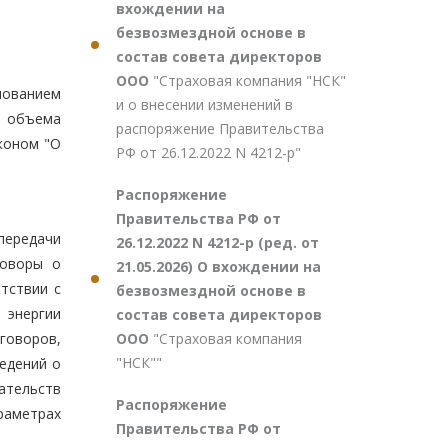
вхождении на
безвозмездной основе в
состав совета директоров
ООО
"Страховая компания "НСК"
нованием
и о внесении изменений в
е объема
распоряжение Правительства
коном "О
РФ от 26.12.2022 N 4212-р"
Распоряжение
Правительства РФ от
передачи
26.12.2022 N 4212-р (ред. от
говоры о
21.05.2026) О вхождении на
тствии с
безвозмездной основе в
 энергии
состав совета директоров
ООО
"Страховая компания
говоров,
"НСК""
едений о
ательств
Распоряжение
араметрах
Правительства РФ от