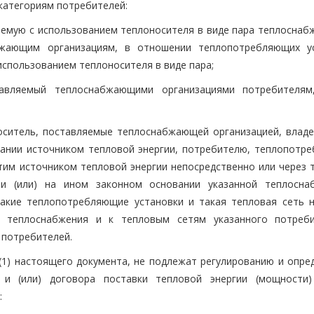
категориям потребителей:
ляемую с использованием теплоносителя в виде пара теплосна
бжающим организациям, в отношении теплопотребляющих у
спользованием теплоносителя в виде пара;
авляемый теплоснабжающими организациями потребителям
носитель, поставляемые теплоснабжающей организацией, влад
вании источником тепловой энергии, потребителю, теплопотр
этим источником тепловой энергии непосредственно или через 
 и (или) на ином законном основании указанной теплосн
такие теплопотребляющие установки и такая тепловая сеть 
й теплоснабжения и к тепловым сетям указанного потреб
 потребителей.
е 5(1) настоящего документа, не подлежат регулированию и опр
и (или) договора поставки тепловой энергии (мощности)
: