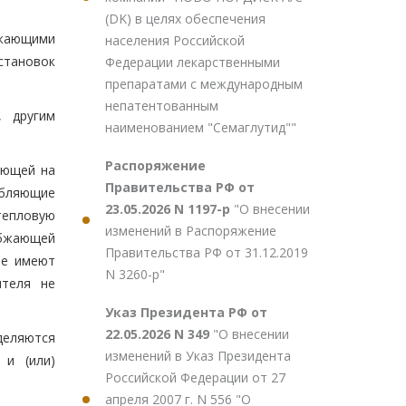
(DK) в целях обеспечения
бжающими
населения Российской
становок
Федерации лекарственными
препаратами с международным
непатентованным
, другим
наименованием "Семаглутид""
Распоряжение
еющей на
Правительства РФ от
ебляющие
23.05.2026 N 1197-р
"О внесении
тепловую
изменений в Распоряжение
абжающей
Правительства РФ от 31.12.2019
не имеют
N 3260-р"
ителя не
Указ Президента РФ от
22.05.2026 N 349
"О внесении
еделяются
изменений в Указ Президента
 и (или)
Российской Федерации от 27
апреля 2007 г. N 556 "О