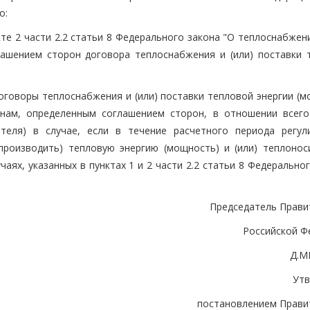
о:
нкте 2 части 2.2 статьи 8 Федерального закона "О теплоснабжен
ашением сторон договора теплоснабжения и (или) поставки 
оговоры теплоснабжения и (или) поставки тепловой энергии (м
енам, определенным соглашением сторон, в отношении всег
ителя) в случае, если в течение расчетного периода регул
производить) тепловую энергию (мощность) и (или) теплонос
ях, указанных в пунктах 1 и 2 части 2.2 статьи 8 Федерально
Председатель Прави
Российской Ф
Д.М
Ут
постановлением Прави