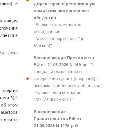
тавки) в
директоров и ревизионную
комиссию акционерного
общества
длежащим
"Внешнеэкономическое
спечения
объединение
ляется в
"Алмазювелирэкспорт" (г.
Москва)"
ия срока
Распоряжение Президента
РФ от 21.05.2026 N 169-рп
"О
специальном решении о
совершении сделок (операций) с
акциями акционерного общества
 энергии
"Холдинговая компания
тами 5(1)
"МЕТАЛЛОИНВЕСТ"
 об этом
Распоряжение
раметров
Правительства РФ от
зательств
21.05.2026 N 1176-р О