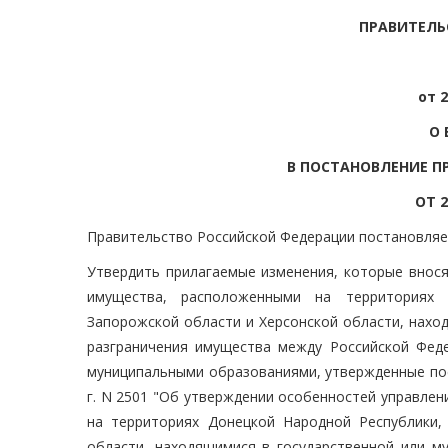
ПРАВИТЕЛЬ
от 2
О 
В ПОСТАНОВЛЕНИЕ П
ОТ 2
Правительство Российской Федерации постановляе
Утвердить прилагаемые изменения, которые внос
имущества, расположенными на территориях 
Запорожской области и Херсонской области, нахо
разграничения имущества между Российской Феде
муниципальными образованиями, утвержденные пос
г. N 2501 "Об утверждении особенностей управле
на территориях Донецкой Народной Республики,
области, находящимися в государственной или м