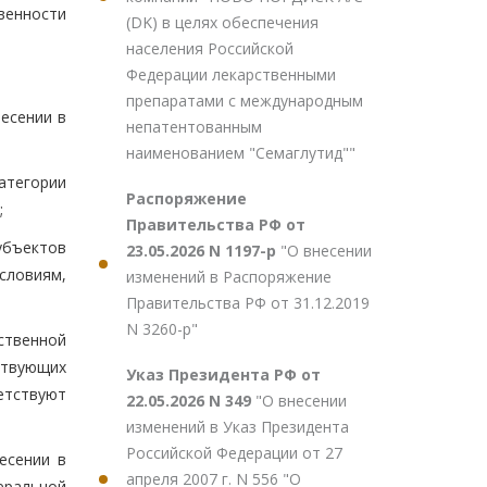
венности
(DK) в целях обеспечения
населения Российской
Федерации лекарственными
препаратами с международным
есении в
непатентованным
наименованием "Семаглутид""
атегории
Распоряжение
;
Правительства РФ от
убъектов
23.05.2026 N 1197-р
"О внесении
словиям,
изменений в Распоряжение
Правительства РФ от 31.12.2019
N 3260-р"
ственной
ствующих
Указ Президента РФ от
етствуют
22.05.2026 N 349
"О внесении
изменений в Указ Президента
Российской Федерации от 27
есении в
апреля 2007 г. N 556 "О
еральной