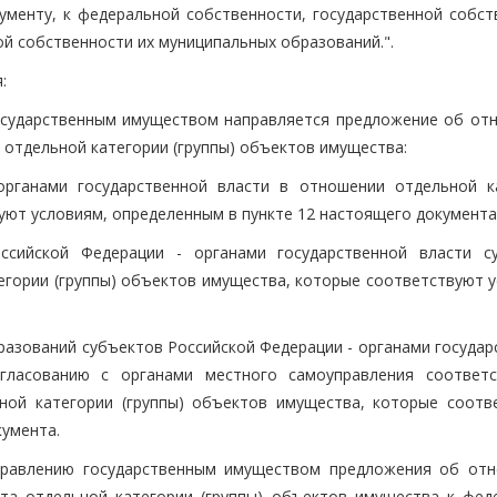
ументу, к федеральной собственности, государственной собст
й собственности их муниципальных образований.".
:
государственным имуществом направляется предложение об отн
 отдельной категории (группы) объектов имущества:
органами государственной власти в отношении отдельной к
уют условиям, определенным в пункте 12 настоящего документа
оссийской Федерации - органами государственной власти с
егории (группы) объектов имущества, которые соответствуют у
разований субъектов Российской Федерации - органами государ
гласованию с органами местного самоуправления соответ
ной категории (группы) объектов имущества, которые соотв
кумента.
правлению государственным имуществом предложения об отн
нта отдельной категории (группы) объектов имущества к фед