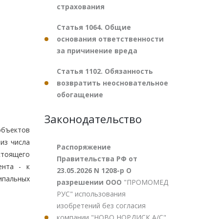
страхования
Статья 1064. Общие
основания ответственности
за причинение вреда
Статья 1102. Обязанность
возвратить неосновательное
обогащение
Законодательство
объектов
 из числа
Распоряжение
стоящего
Правительства РФ от
ента - к
23.05.2026 N 1208-р О
ипальных
разрешении ООО
"ПРОМОМЕД
РУС" использования
изобретений без согласия
компании "НОВО НОРДИСК А/С"